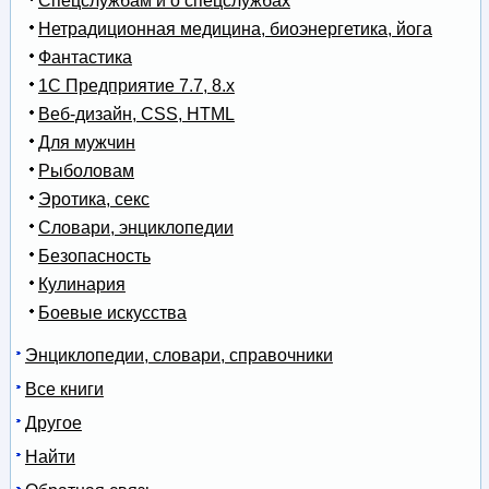
Спецслужбам и о спецслужбах
Нетрадиционная медицина, биоэнергетика, йога
Фантастика
1С Предприятие 7.7, 8.x
Веб-дизайн, CSS, HTML
Для мужчин
Рыболовам
Эротика, секс
Словари, энциклопедии
Безопасность
Кулинария
Боевые искусства
Энциклопедии, словари, справочники
Все книги
Другое
Найти