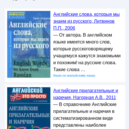
Английские слова, которые мы
знаем из русского, Литвинов
П.П., 2006
— От автора. В английском
языке имеется много слов,
которые русскоговорящему
учащемуся кажутся знакомыми
и похожим! на русские слова.
Такие слова …
Книги по английскому языку
Английские прилагательные и
наречия, Нагорная А.В., 2011
— В справочнике Английские
прилагательные и наречия в
систематизированном виде
представлены наиболее