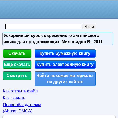
Ускоренный курс современного английского
языка для продолжающих, Миловидов В., 2011
Скачать
Купить бумажную книгу
Еще скачать
Купить электронную книгу
Смотреть
Найти похожие материалы
на других сайтах
Как открыть файл
Как скачать
Правообладателям
(Abuse, DMСA)