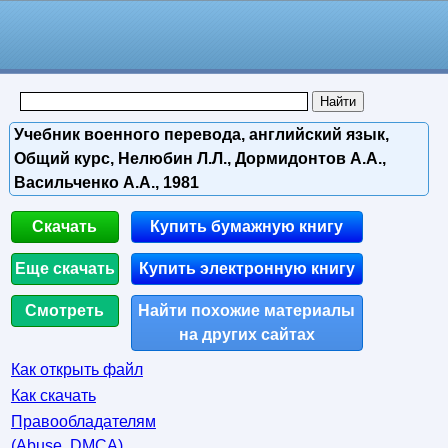
Учебник военного перевода, английский язык,
Общий курс, Нелюбин Л.Л., Дормидонтов А.А.,
Васильченко А.А., 1981
Скачать
Купить бумажную книгу
Еще скачать
Купить электронную книгу
Смотреть
Найти похожие материалы
на других сайтах
Как открыть файл
Как скачать
Правообладателям
(Abuse, DMСA)