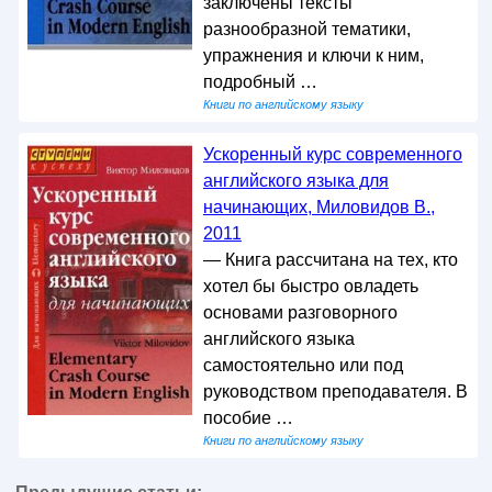
заключены тексты
разнообразной тематики,
упражнения и ключи к ним,
подробный …
Книги по английскому языку
Ускоренный курс современного
английского языка для
начинающих, Миловидов В.,
2011
— Книга рассчитана на тех, кто
хотел бы быстро овладеть
основами разговорного
английского языка
самостоятельно или под
руководством преподавателя. В
пособие …
Книги по английскому языку