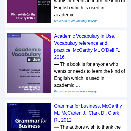
wants or needs to learn the kind of
English which is used in
academic …
Книги по английскому языку
Academic Vocabulary in Use,
Vocabulary reference and
practice, McCarthy M., O’Dell F.,
2016
— This book is for anyone who
wants or needs to learn the kind of
English which is used in
academic …
Книги по английскому языку
Grammar for business, McCarthy
M., McCarten J., Clark D., Clark
R., 2012
— The authors wish to thank the