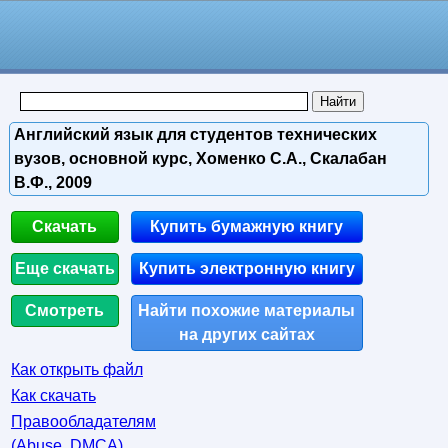
Английский язык для студентов технических
вузов, основной курс, Хоменко С.А., Скалабан
В.Ф., 2009
Скачать
Купить бумажную книгу
Еще скачать
Купить электронную книгу
Смотреть
Найти похожие материалы
на других сайтах
Как открыть файл
Как скачать
Правообладателям
(Abuse, DMСA)