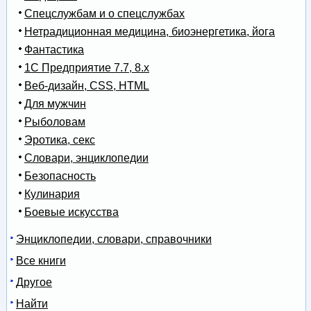
Спецслужбам и о спецслужбах
Нетрадиционная медицина, биоэнергетика, йога
Фантастика
1С Предприятие 7.7, 8.x
Веб-дизайн, CSS, HTML
Для мужчин
Рыболовам
Эротика, секс
Словари, энциклопедии
Безопасность
Кулинария
Боевые искусства
Энциклопедии, словари, справочники
Все книги
Другое
Найти