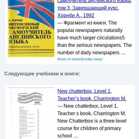
самоучитель английского языка,
том 3, Завершающий курс,
Хорнби А., 1992
— Фрагмент из книги. The
popular newspapers naturally
have much larger circulations5
than the serious newspapers. The
number of daily newspapers …
Книги по английскому языку
Следующие учебники и книги:
New chatterbox, Level 1,
Teacher’s book, Charrington M.
— New chatterbox, Level 1,
Teacher s book, Charrington M.
New Chatterbox is a three-level
course for children of primary
school …