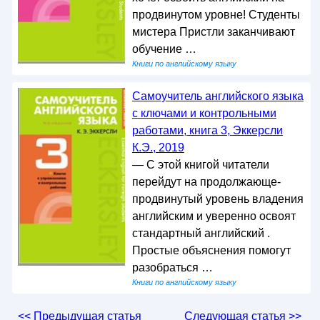
продвинутом уровне! Студенты
мистера Пристли заканчивают
обучение …
Книги по английскому языку
Самоучитель английского языка
с ключами и контрольными
работами, книга 3, Эккерсли
К.Э., 2019
— С этой книгой читатели
перейдут на продолжающе-
продвинутый уровень владения
английским и уверенно освоят
стандартный английский .
Простые объяснения помогут
разобраться …
Книги по английскому языку
<< Предыдущая статья
Следующая статья >>