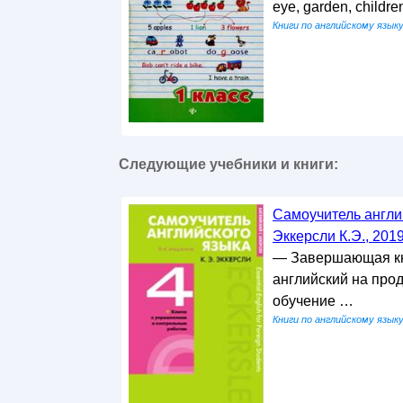
— Фрагмент из текста
eye, garden, children
Книги по английскому язык
Следующие учебники и книги:
Самоучитель англий
Эккерсли К.Э., 201
— Завершающая книг
английский на про
обучение …
Книги по английскому язык