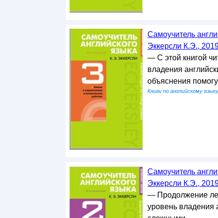
Самоучитель англий
Эккерсли К.Э., 201
— С этой книгой ч
владения английск
объяснения помогу
Книги по английскому язык
Самоучитель англий
Эккерсли К.Э., 201
— Продолжение лег