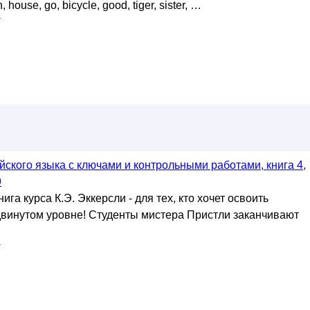
: School, fish, mother, street, computer, write, name, balloon,
, house, go, bicycle, good, tiger, sister, …
у
ского языка с ключами и контрольными работами, книга 4,
9
а курса К.Э. Эккерсли - для тех, кто хочет освоить
двинутом уровне! Студенты мистера Пристли заканчивают
у