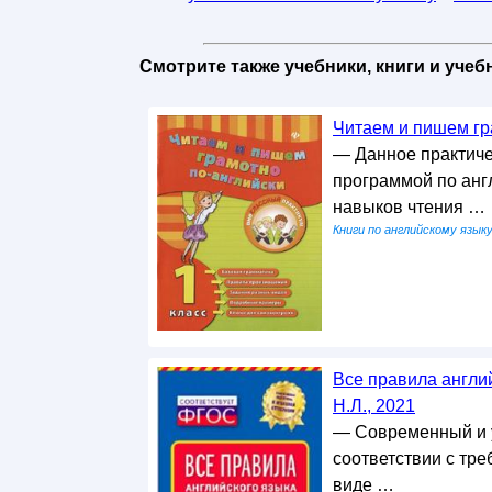
Теги:
учебник по английскому языку
::
англ
Смотрите также учебники, книги и уче
Читаем и пишем гра
— Данное практиче
программой по анг
навыков чтения …
Книги по английскому язык
Все правила англий
Н.Л., 2021
— Современный и у
соответствии с тр