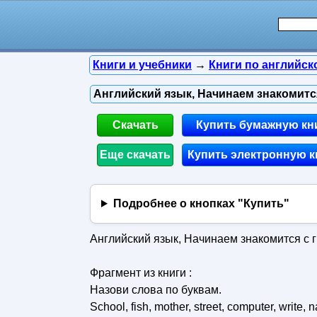
Книги и учебники
→
Книги по английск
Английский язык, Начинаем знакомится
Скачать
Купить бумажную кн
Еще скачать
Купить электронную к
Подробнее о кнопках "Купить"
Английский язык, Начинаем знакомится с г
Фрагмент из книги :
Назови слова по буквам.
School, fish, mother, street, computer, write, 