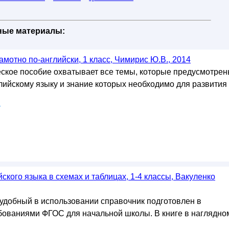
ийский язык
::
1 класс
::
грамматика
бные материалы:
мотно по-английски, 1 класс, Чимирис Ю.В., 2014
ское пособие охватывает все темы, которые предусмотре
лийскому языку и знание которых необходимо для развития
у
ского языка в схемах и таблицах, 1-4 классы, Вакуленко
добный в использовании справочник подготовлен в
ебованиями ФГОС для начальной школы. В книге в наглядно