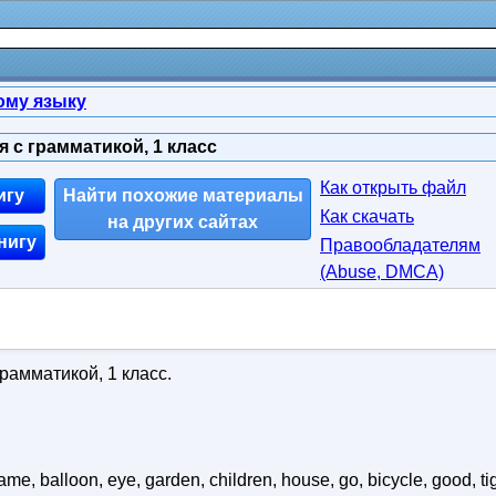
ому языку
 с грамматикой, 1 класс
Как открыть файл
игу
Найти похожие материалы
Как скачать
на других сайтах
нигу
Правообладателям
(Abuse, DMСA)
рамматикой, 1 класс.
name, balloon, eye, garden, children, house, go, bicycle, good, tig