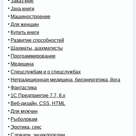
Заказ книг
Java книги
Машиностроение
Для женщин
Купить книги
Развитие способностей
Шахматы, шахматисты
Программирование
Медицина
Спецслужбам и о спецслужбах
Нетрадиционная медицина, биоэнергетика, йога
Фантастика
1С Предприятие 7.7, 8.x
Веб-дизайн, CSS, HTML
Для мужчин
Рыболовам
Эротика, секс
Словари, энциклопедии