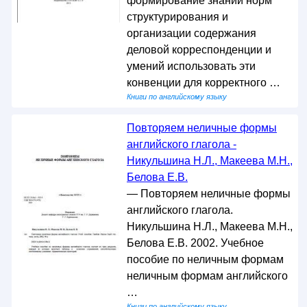
формирование знаний норм
структурирования и
организации содержания
деловой корреспонденции и
умений использовать эти
конвенции для корректного …
Книги по английскому языку
Повторяем неличные формы
английского глагола -
Никульшина Н.Л., Макеева М.Н.,
Белова Е.В.
— Повторяем неличные формы
английского глагола.
Никульшина Н.Л., Макеева М.Н.,
Белова Е.В. 2002. Учебное
пособие по неличным формам
неличным формам английского
…
Книги по английскому языку