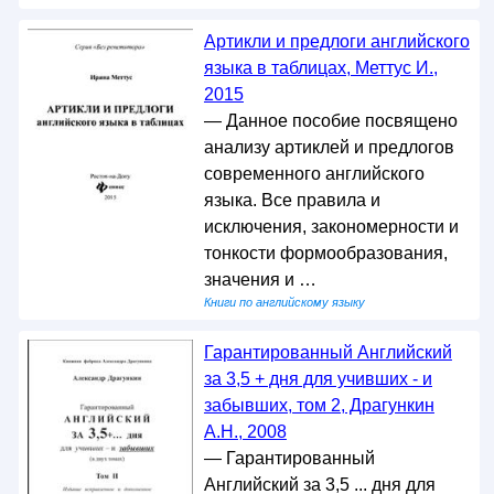
Артикли и предлоги английского
языка в таблицах, Меттус И.,
2015
— Данное пособие посвящено
анализу артиклей и предлогов
современного английского
языка. Все правила и
исключения, закономерности и
тонкости формообразования,
значения и …
Книги по английскому языку
Гарантированный Английский
за 3,5 + дня для учивших - и
забывших, том 2, Драгункин
А.Н., 2008
— Гарантированный
Английский за 3,5 ... дня для