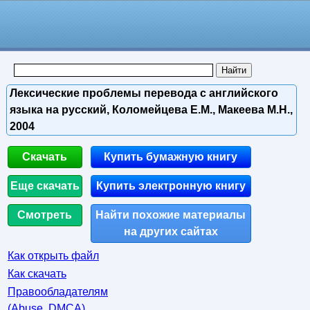
Лексические проблемы перевода с английского
языка на русский, Коломейцева Е.M., Макеева М.Н.,
2004
Скачать
Купить бумажную книгу
Еще скачать
Купить электронную книгу
Смотреть
Найти похожие материалы
на других сайтах
Как открыть файл
Как скачать
Правообладателям
(Abuse, DMСA)