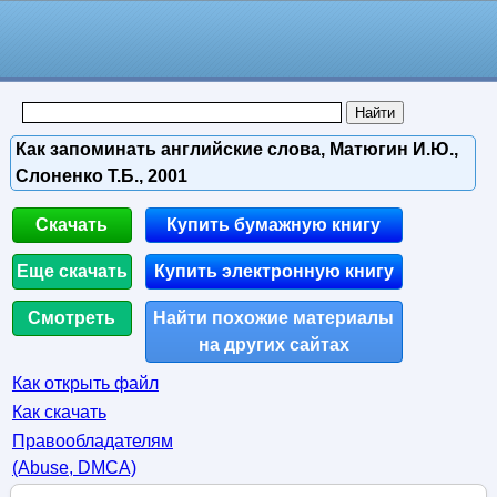
Как запоминать английские слова, Матюгин И.Ю.,
Слоненко Т.Б., 2001
Скачать
Купить бумажную книгу
Еще скачать
Купить электронную книгу
Смотреть
Найти похожие материалы
на других сайтах
Как открыть файл
Как скачать
Правообладателям
(Abuse, DMСA)