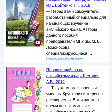
И.Г., Войтенко Т.Г., 2018
— Перед вами самоучитель,
разработанный специально для
начинающих изучение
английского языка. Авторы
данного пособия
преподаватели МГУ им. М. В.
Ломоносова,
специализирующиеся …
Книги по английскому языку
Прописи-шаблон по
английскому языку, Щеголев
А.Б., 2012
— Ты уже многое знаешь и
умеешь. Круг твоих интересов
расширяется. Вот и настало
время познакомиться с
английским алфавитом. С