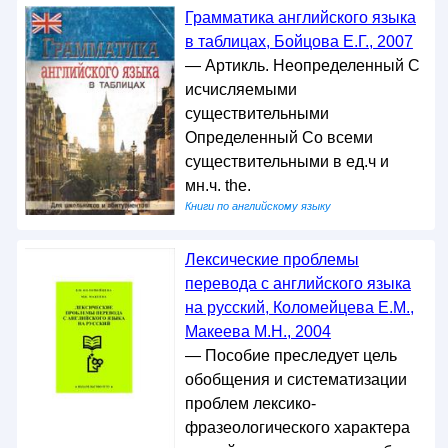
Грамматика английского языка
в таблицах, Бойцова Е.Г., 2007
— Артикль. Неопределенный С
исчисляемыми
существительными
Определенный Со всеми
существительными в ед.ч и
мн.ч. the.
Книги по английскому языку
Лексические проблемы
перевода с английского языка
на русский, Коломейцева Е.M.,
Макеева М.Н., 2004
— Пособие преследует цель
обобщения и систематизации
проблем лексико-
фразеологического характера