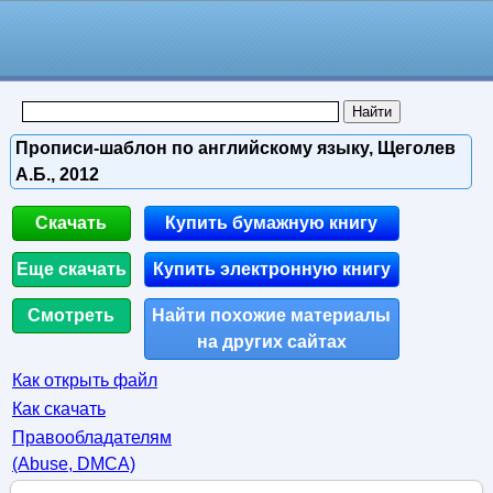
Прописи-шаблон по английскому языку, Щеголев
А.Б., 2012
Скачать
Купить бумажную книгу
Еще скачать
Купить электронную книгу
Смотреть
Найти похожие материалы
на других сайтах
Как открыть файл
Как скачать
Правообладателям
(Abuse, DMСA)