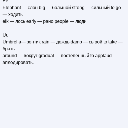
Ее
Elephant — слон big — большой strong — сильный to go
— ходить
elk — лось early — рано people — люди
Uu
Umbrella— зонтик rain — дождь damp — сырой to take —
брать
around — вокруг gradual — постепенный to applaud —
аплодировать.