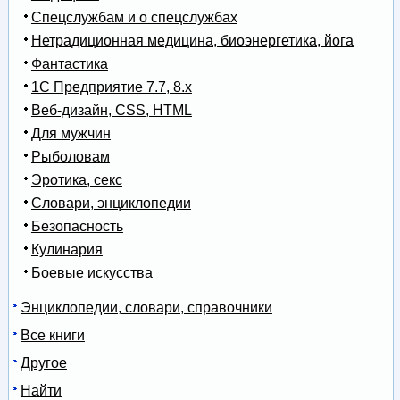
Спецслужбам и о спецслужбах
Нетрадиционная медицина, биоэнергетика, йога
Фантастика
1С Предприятие 7.7, 8.x
Веб-дизайн, CSS, HTML
Для мужчин
Рыболовам
Эротика, секс
Словари, энциклопедии
Безопасность
Кулинария
Боевые искусства
Энциклопедии, словари, справочники
Все книги
Другое
Найти