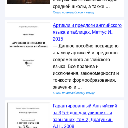
средней школы, а также …
Книги по английскому языку
Артикли и предлоги английского
языка в таблицах, Меттус И.,
2015
— Данное пособие посвящено
анализу артиклей и предлогов
современного английского
языка. Все правила и
исключения, закономерности и
тонкости формообразования,
значения и …
Книги по английскому языку
Гарантированный Английский
за 3,5 + дня для учивших - и
забывших, том 2, Драгункин
А.Н., 2008