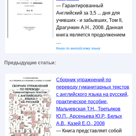
— Гарантированный
Английский за 3,5 ... дня для
учивших - и забывших, Том II,
Драгункин А.Н., 2008. Данная
книга является продолжением
…
Книги по английскому языку
Предыдущие статьи:
Сборник упражнений по
переводу гуманитарных текстов
с английского языка на русский,
практическое пособие,
Мальчевская Т.Н., Третьяков
Ю.П., Арсеньева Ю.Р., Белых
А.В., Казей Е.О., 2008
— Книга представляет собой