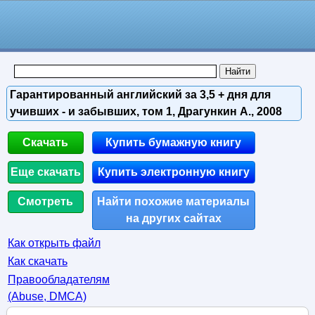
Гарантированный английский за 3,5 + дня для
учивших - и забывших, том 1, Драгункин А., 2008
Скачать
Купить бумажную книгу
Еще скачать
Купить электронную книгу
Смотреть
Найти похожие материалы
на других сайтах
Как открыть файл
Как скачать
Правообладателям
(Abuse, DMСA)