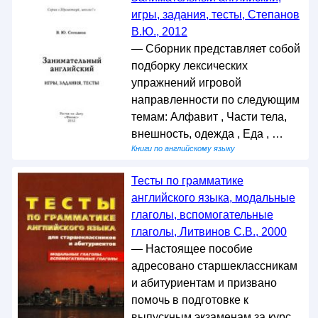
игры, задания, тесты, Степанов
В.Ю., 2012
— Сборник представляет собой
подборку лексических
упражнений игровой
направленности по следующим
темам: Алфавит , Части тела,
внешность, одежда , Еда , …
Книги по английскому языку
Тесты по грамматике
английского языка, модальные
глаголы, вспомогательные
глаголы, Литвинов С.В., 2000
— Настоящее пособие
адресовано старшеклассникам
и абитуриентам и призвано
помочь в подготовке к
выпускным экзаменам за курс