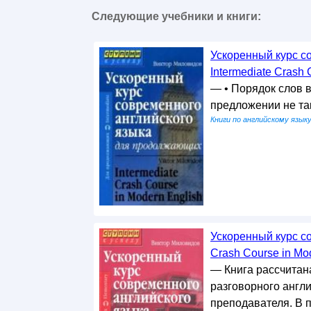
Следующие учебники и книги:
Ускоренный курс с
Intermediate Crash 
— • Порядок слов 
предложении не та
Книги по английскому язык
Ускоренный курс с
Crash Course in Mo
— Книга рассчитана
разговорного англ
преподавателя. В 