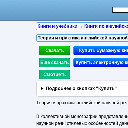
Книги и учебники
→
Книги по английск
Теория и практика английской научной 
Скачать
Купить бумажную кн
Еще скачать
Купить электронную к
Смотреть
Подробнее о кнопках "Купить"
Теория и практика английской научной речи
В коллективной монографии представлены
научной речи: стилевых особенностей данн