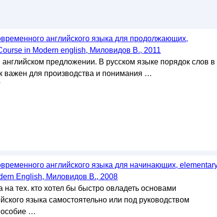
овременного английского языка для продолжающих,
Course in Modern english, Миловидов В., 2011
в английском предложении. В русском языке порядок слов в
к важен для производства и понимания …
у
овременного английского языка для начинающих, elementar
dern English, Миловидов В., 2008
 на тех. кто хотел бы быстро овладеть основами
ийского языка самостоятельно или под руководством
пособие …