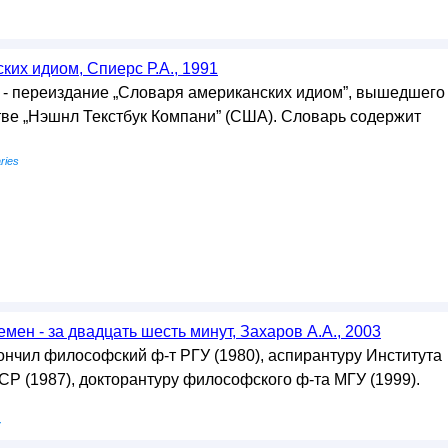
ких идиом, Спиерс Р.А., 1991
- переиздание „Словаря американских идиом”, вышедшего
стве „Нэшнл Текстбук Компани” (США). Словарь содержит
ries
мен - за двадцать шесть минут, Захаров А.А., 2003
ончил философский ф-т РГУ (1980), аспирантуру Института
 (1987), докторантуру философского ф-та МГУ (1999).
у