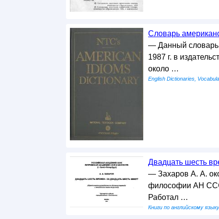
Словарь американс
— Данный словарь 
1987 г. в издатель
около …
English Dictionaries, Vocabula
Двадцать шесть вре
— Захаров А. А. ок
философии АН СССР
Работал …
Книги по английскому язык