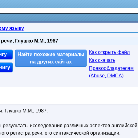
ому языку
речи, Глушко М.М., 1987
Как открыть файл
игу
Найти похожие материалы
Как скачать
на других сайтах
нигу
Правообладателям
(Abuse, DMСA)
, Глушко М.М., 1987.
 результаты исследования различных аспектов английской
ого регистра речи, его синтаксической организации,