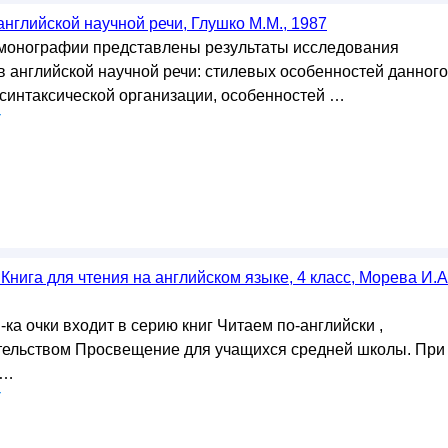
английской научной речи, Глушко М.М., 1987
монографии представлены результаты исследования
в английской научной речи: стилевых особенностей данного
о синтаксической организации, особенностей …
у
 Книга для чтения на английском языке, 4 класс, Морева И.А
ка очки входит в серию книг Читаем по-английски ,
тельством Просвещение для учащихся средней школы. При
 …
у