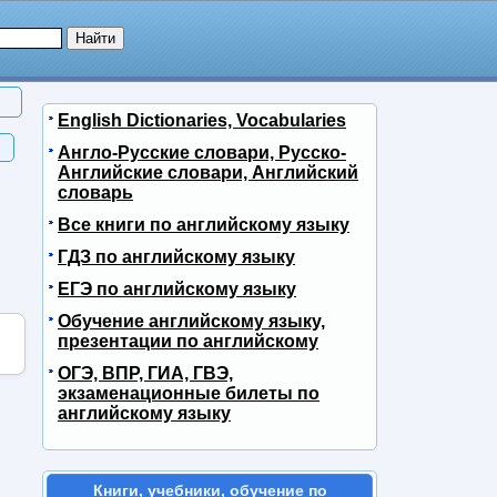
English Dictionaries, Vocabularies
Англо-Русские словари, Русско-
Английские словари, Английский
словарь
Все книги по английскому языку
ГДЗ по английскому языку
ЕГЭ по английскому языку
Обучение английскому языку,
презентации по английскому
ОГЭ, ВПР, ГИА, ГВЭ,
экзаменационные билеты по
английскому языку
Книги, учебники, обучение по