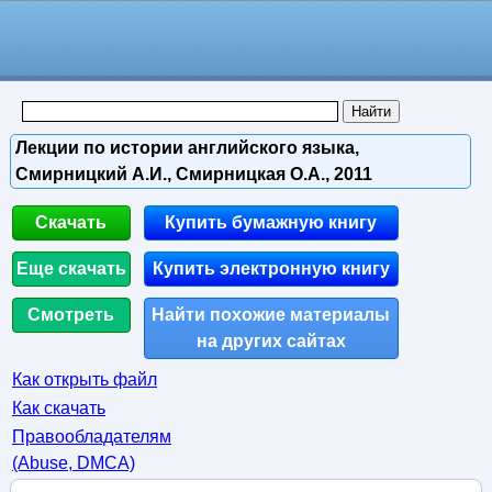
Лекции по истории английского языка,
Смирницкий А.И., Смирницкая О.А., 2011
Скачать
Купить бумажную книгу
Еще скачать
Купить электронную книгу
Смотреть
Найти похожие материалы
на других сайтах
Как открыть файл
Как скачать
Правообладателям
(Abuse, DMСA)