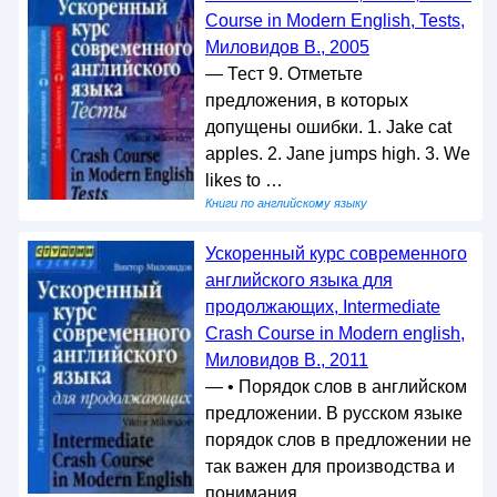
Course in Modern English, Tests,
Миловидов В., 2005
— Тест 9. Отметьте
предложения, в которых
допущены ошибки. 1. Jake cat
apples. 2. Jane jumps high. 3. We
likes to …
Книги по английскому языку
Ускоренный курс современного
английского языка для
продолжающих, Intermediate
Crash Course in Modern english,
Миловидов В., 2011
— • Порядок слов в английском
предложении. В русском языке
порядок слов в предложении не
так важен для производства и
понимания …