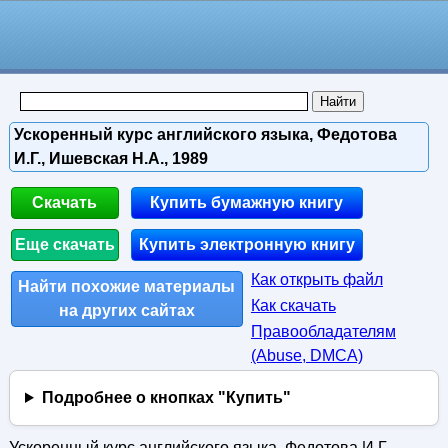
Ускоренный курс английского языка, Федотова
И.Г., Ишевская Н.А., 1989
Скачать
Купить бумажную книгу
Еще скачать
Купить электронную книгу
Как открыть файл
Найти похожие материалы
Как скачать
на других сайтах
Правообладателям
(Abuse, DMСA)
Подробнее о кнопках "Купить"
Ускоренный курс английского языка, Федотова И.Г.,