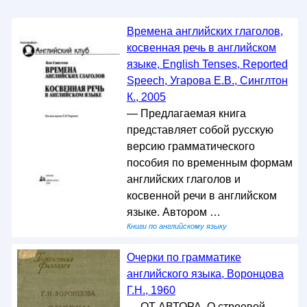
Времена английских глаголов,
косвенная речь в английском
языке, English Tenses, Reported
Speech, Угарова Е.В., Синглтон
К., 2005
— Предлагаемая книга
представляет собой русскую
версию грамматического
пособия по временным формам
английских глаголов и
косвенной речи в английском
языке. Автором …
Книги по английскому языку
Очерки по грамматике
английского языка, Воронцова
Г.Н., 1960
— ОТ АВТОРА. О строевой