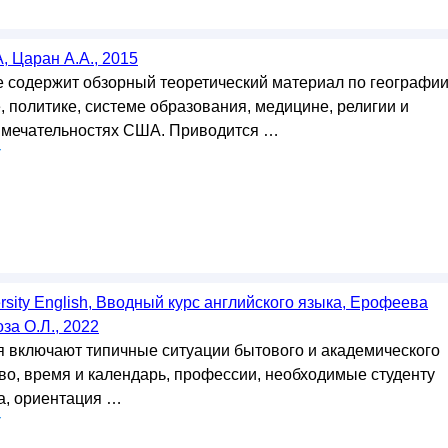
A, Царан A.A., 2015
 содержит обзорный теоретический материал по географии
, политике, системе образования, медицине, религии и
имечательностях США. Приводится …
у
versity English, Вводный курс английского языка, Ерофеева
оза О.Л., 2022
 включают типичные ситуации бытового и академического
во, время и календарь, профессии, необходимые студенту
да, ориентация …
у