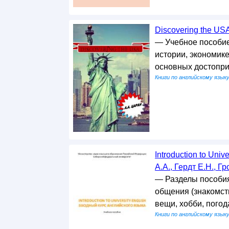
Discovering the US
— Учебное пособие
истории, экономике
основных достопр
Книги по английскому язык
Introduction to Uni
А.А., Гердт Е.Н., Гр
— Разделы пособия
общения (знакомст
вещи, хобби, пого
Книги по английскому язык