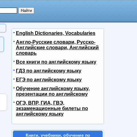
English Dictionaries, Vocabularies
Англо-Русские словари, Русско-
Английские словари, Английский
словарь
Все книги по английскому языку
ГДЗ по английскому языку
ЕГЭ по английскому языку
Обучение английскому языку,
презентации по английскому
ОГЭ, ВПР, ГИА, ГВЭ,
экзаменационные билеты по
английскому языку
Книги, учебники, обучение по