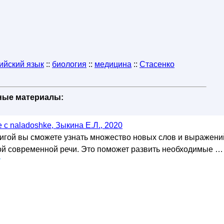
ийский язык
::
биология
::
медицина
::
Стасенко
бные материалы:
с naladoshke, Зыкина Е.Л., 2020
нигой вы сможете узнать множество новых слов и выражени
й современной речи. Это поможет развить необходимые …
у