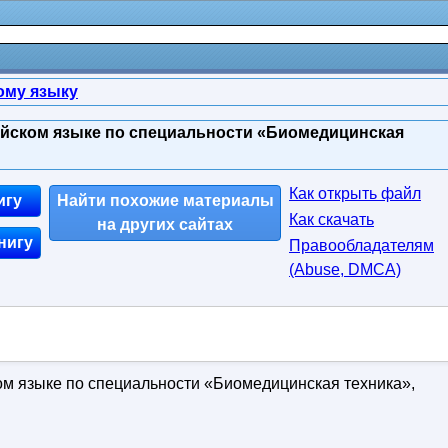
ому языку
ийском языке по специальности «Биомедицинская
Как открыть файл
игу
Найти похожие материалы
Как скачать
на других сайтах
нигу
Правообладателям
(Abuse, DMСA)
ом языке по специальности «Биомедицинская техника»,