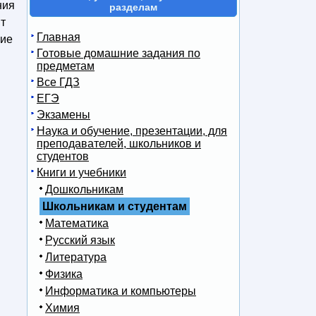
ния
разделам
т
Главная
щие
Готовые домашние задания по
предметам
Все ГДЗ
ЕГЭ
Экзамены
Наука и обучение, презентации, для
преподавателей, школьников и
студентов
Книги и учебники
Дошкольникам
Школьникам и студентам
Математика
Русский язык
Литература
Физика
Информатика и компьютеры
Химия