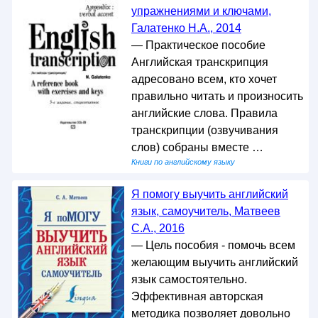
упражнениями и ключами,
Галатенко Н.А., 2014
— Практическое пособие
Английская транскрипция
адресовано всем, кто хочет
правильно читать и произносить
английские слова. Правила
транскрипции (озвучивания
слов) собраны вместе …
Книги по английскому языку
Я помогу выучить английский
язык, самоучитель, Матвеев
С.А., 2016
— Цель пособия - помочь всем
желающим выучить английский
язык самостоятельно.
Эффективная авторская
методика позволяет довольно