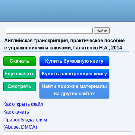
Английская транскрипция, практическое пособие
с упражнениями и ключами, Галатенко Н.А., 2014
Скачать
Купить бумажную книгу
Еще скачать
Купить электронную книгу
Смотреть
Найти похожие материалы
на других сайтах
Как открыть файл
Как скачать
Правообладателям
(Abuse, DMСA)