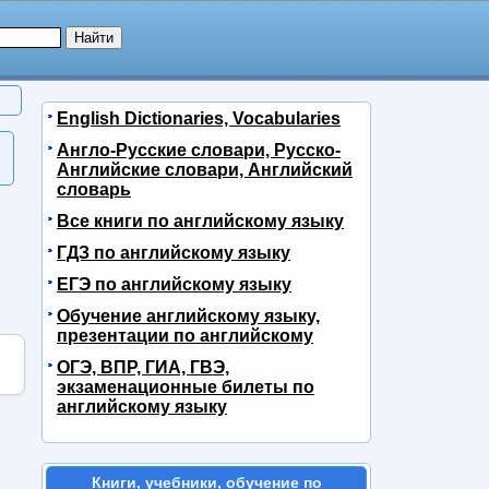
English Dictionaries, Vocabularies
Англо-Русские словари, Русско-
Английские словари, Английский
словарь
Все книги по английскому языку
ГДЗ по английскому языку
ЕГЭ по английскому языку
Обучение английскому языку,
презентации по английскому
ОГЭ, ВПР, ГИА, ГВЭ,
экзаменационные билеты по
английскому языку
Книги, учебники, обучение по