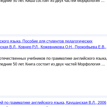
ледние 50 лет. Киша состоит из двух частей Морфология …
у
ского языка, Пособие для студентов педагогических
ская В.Л., Ковнер Р.Л., Кожевникова О.Н., Прокофьева Е.В.,
отечественных учебников по грамматике английского языка
едние 50 лет. Книга состоит из двух частей Морфология …
у
й по грамматике английского языка, Каушанская В.Л., 2006