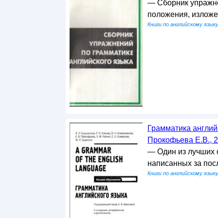
— Сборник упражне
положения, изложен
Книги по английскому язык
Грамматика английс
Прокофьева Е.В., 
— Один из лучших 
написанных за посл
Книги по английскому язык