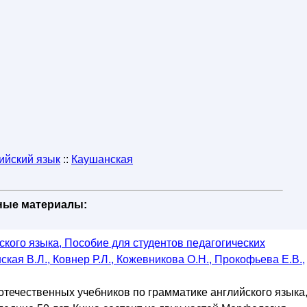
ийский язык
::
Каушанская
бные материалы:
ского языка, Пособие для студентов педагогических
ская В.Л., Ковнер Р.Л., Кожевникова О.Н., Прокофьева Е.В.,
отечественных учебников по грамматике английского языка