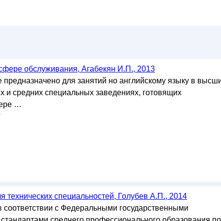
сфере обслуживания, Агабекян И.П., 2013
 предназначено для занятий но английскому языку в высш
х и средних специальных заведениях, готовящих
фере …
у
я технических специальностей, Голубев А.П., 2014
в соответствии с Федеральными государственными
стандартами среднего профессионального образования по