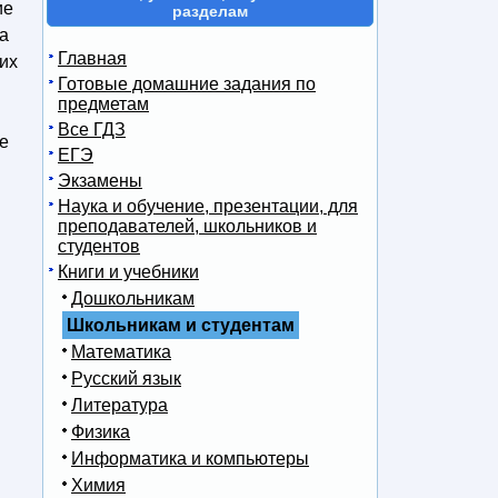
ие
разделам
на
Главная
их
Готовые домашние задания по
предметам
Все ГДЗ
е
ЕГЭ
Экзамены
Наука и обучение, презентации, для
преподавателей, школьников и
студентов
Книги и учебники
Дошкольникам
Школьникам и студентам
Математика
Русский язык
Литература
Физика
Информатика и компьютеры
Химия