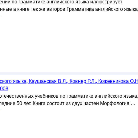
ний по грамматике английского языка иллюстрирует
ные а книге тек же авторов Грамматика английского языка 
у
кого языка, Каушанская В.Л., Ковнер Р.Л., Кожевникова О.Н
2008
отечественных учебников по грамматике английского языка
едние 50 лет. Книга состоит из двух частей Морфология …
у