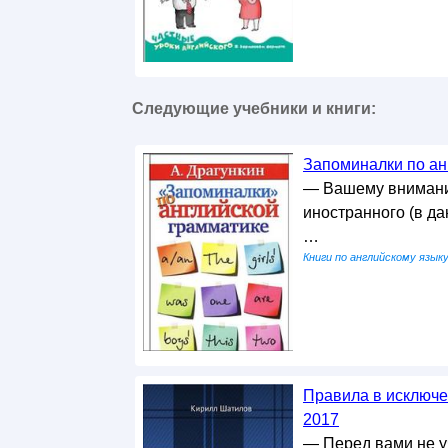
Следующие учебники и книги:
Запоминалки по анг
— Вашему вниманию
иностранного (в да
…
Книги по английскому язык
Правила в исключен
2017
— Перед вами не у