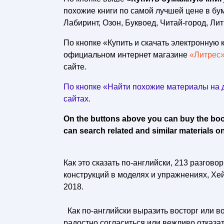
похожие книги по самой лучшей цене в б
Лабиринт, Озон, Буквоед, Читай-город, Лит
По кнопке «Купить и скачать электронную к
официальном интернет магазине
«Литрес
сайте.
По кнопке «Найти похожие материалы на д
сайтах.
On the buttons above you can buy the book 
can search related and similar materials on
Как это сказать по-английски, 213 разгово
конструкций в моделях и упражнениях, Хей
2018.
Как по-английски выразить восторг или в
радостно согласиться или вежливо отказат