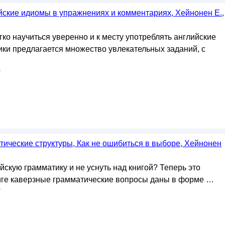
ские идиомы в упражнениях и комментариях, Хейнонен Е.,
гко научиться уверенно и к месту употреблять английские
ики предлагается множество увлекательных заданий, с
у
тические структуры, Как не ошибиться в выборе, Хейнонен
скую грамматику и не уснуть над книгой? Теперь это
ниге каверзные грамматические вопросы даны в форме …
у