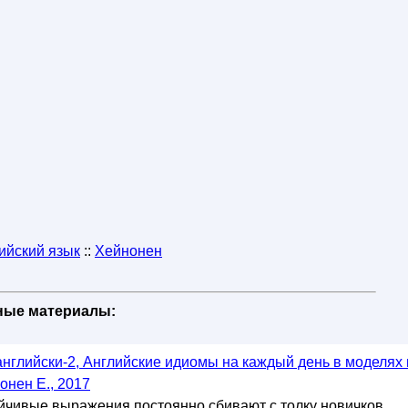
ийский язык
::
Хейнонен
бные материалы:
-английски-2, Английские идиомы на каждый день в моделях 
онен Е., 2017
йчивые выражения постоянно сбивают с толку новичков,