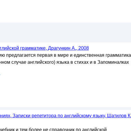
лийской грамматике, Драгункин А., 2008
 предлагается первая в мире и единственная грамматика
нном случае английского) языка в стихах и в Запоминалках
у
иях, Записки репетитора по английскому языку, Шатилов К.
чебник и тем более не справочник по английской