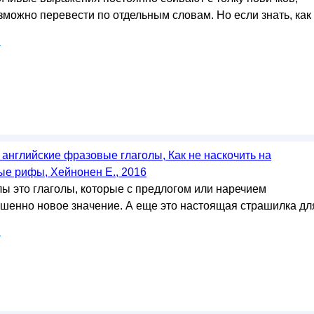
зможно перевести по отдельным словам. Но если знать, как
у
английские фразовые глаголы, Как не наскочить на
ые рифы, Хейнонен Е., 2016
ы это глаголы, которые с предлогом или наречием
шенно новое значение. А еще это настоящая страшилка дл
у