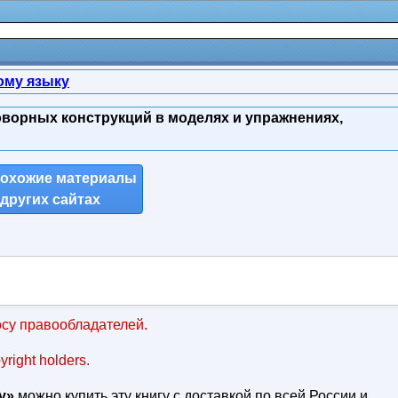
ому языку
зговорных конструкций в моделях и упражнениях,
похожие материалы
 других сайтах
су правообладателей.
pyright holders.
у»
можно купить эту книгу с доставкой по всей России и