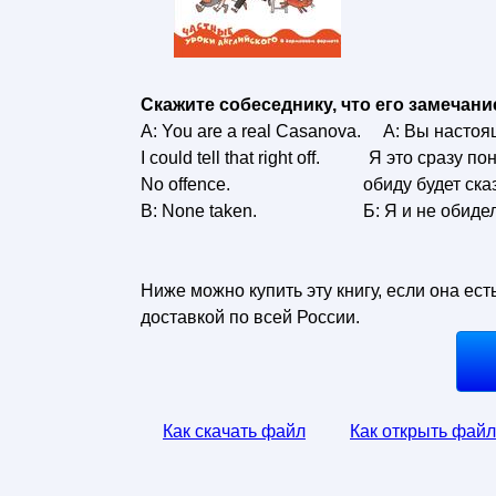
Скажите собеседнику, что его замечани
A: You are a real Casanova. А: Вы настоя
I could tell that right off. Я это сразу по
No offence. обиду будет сказ
В: None taken. Б: Я и не обидел
Ниже можно купить эту книгу, если она ест
доставкой по всей России.
Как скачать файл
Как открыть файл