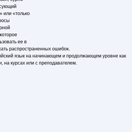
есующий
» или «только
просы
орной
 которое
ьзовать ее в
жать распространенных ошибок.
ийский язык на начинающем и продолжающем уровне как
и, на курсах или с преподавателем.