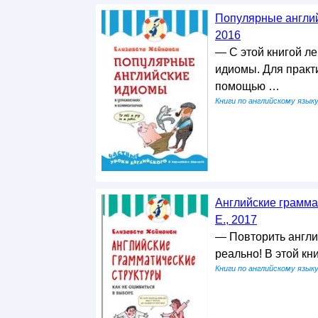
Популярные англий
2016
— С этой книгой ле
идиомы. Для практ
помощью …
Книги по английскому язык
Английские грамма
Е., 2017
— Повторить англий
реально! В этой к
Книги по английскому язык