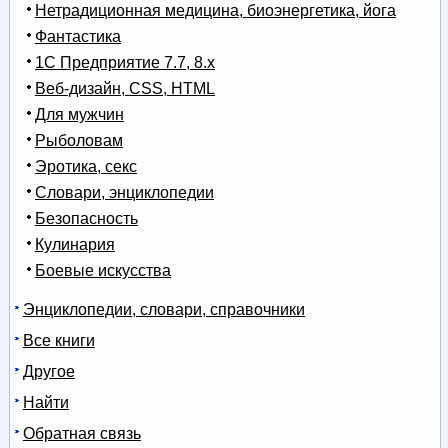
Нетрадиционная медицина, биоэнергетика, йога
Фантастика
1С Предприятие 7.7, 8.x
Веб-дизайн, CSS, HTML
Для мужчин
Рыболовам
Эротика, секс
Словари, энциклопедии
Безопасность
Кулинария
Боевые искусства
Энциклопедии, словари, справочники
Все книги
Другое
Найти
Обратная связь