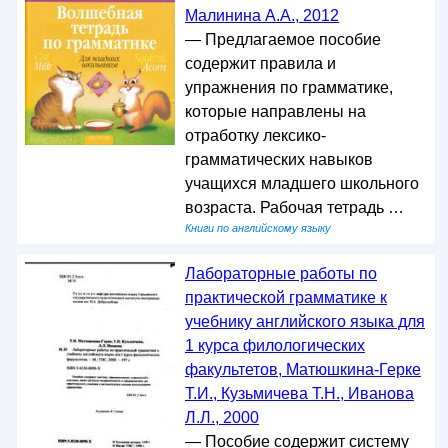
Малинина А.А., 2012
— Предлагаемое пособие
содержит правила и
упражнения по грамматике,
которые направлены на
отработку лексико-
грамматических навыков
учащихся младшего школьного
возраста. Рабочая тетрадь …
Книги по английскому языку
Лабораторные работы по
практической грамматике к
учебнику английского языка для
1 курса филологических
факультетов, Матюшкина-Герке
Т.И., Кузьмичева Т.Н., Иванова
Л.Л., 2000
— Пособие содержит систему