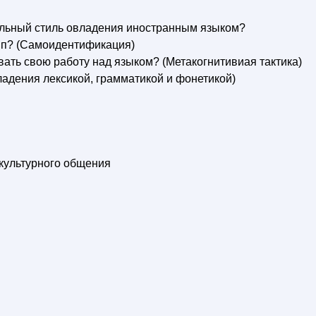
уальный стиль овладения иностранным языком?
тип? (Самоидентификация)
вать свою работу над языком? (Метакогнитивиая тактика)
владения лексикой, грамматикой и фонетикой)
жкультурного общения