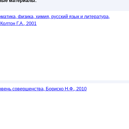
бные материалы:
атика, физика, химия, русский язык и литература,
Колтон Г.А., 2001
овень совершенства, Бориско Н.Ф., 2010