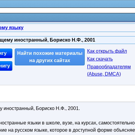
ому языку
щему иностранный, Бориско Н.Ф., 2001
Как открыть файл
игу
Найти похожие материалы
Как скачать
на других сайтах
нигу
Правообладателям
(Abuse, DMСA)
 иностранный, Бориско Н.Ф., 2001.
иностранные языки в школе, вузе, на курсах, самостоятельно
ние на русском языке, которое в доступной форме объясняе