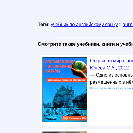
Теги:
учебник по английскому языку
::
англ
Смотрите также учебники, книги и уче
Открывая мир с ан
Юнёва С.А., 2012
— Одно из основны
размещённых в нём
Книги по английскому язык