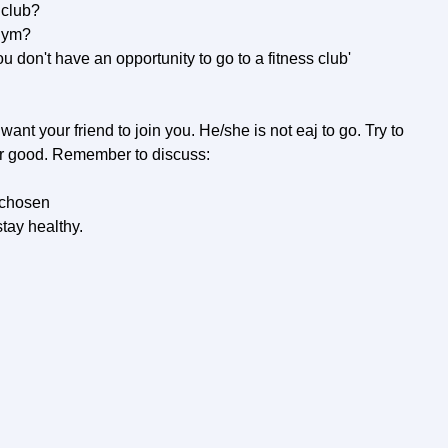
 club?
 gym?
u don't have an opportunity to go to a fitness club'
want your friend to join you. He/she is not eaj to go. Try to
er good. Remember to discuss:
e chosen
tay healthy.