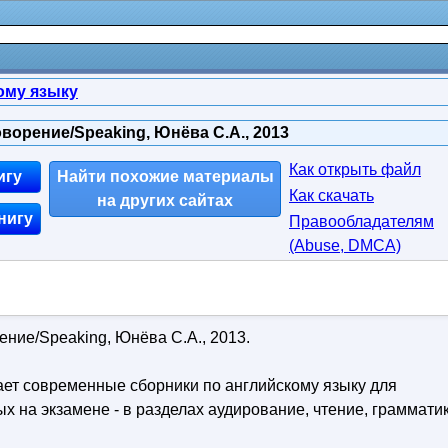
ому языку
ворение/Speaking, Юнёва С.А., 2013
Как открыть файл
игу
Найти похожие материалы
Как скачать
на других сайтах
нигу
Правообладателям
(Abuse, DMСA)
ение/Speaking, Юнёва С.А., 2013.
ает современные сборники по английскому языку для
х на экзамене - в разделах аудирование, чтение, грамматик