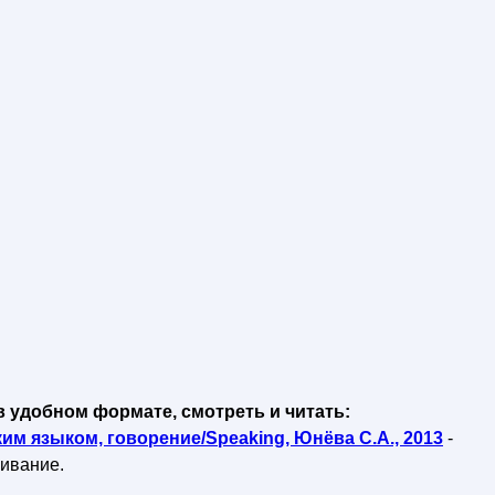
в удобном формате, смотреть и читать:
им языком, говорение/Speaking, Юнёва С.А., 2013
-
чивание.