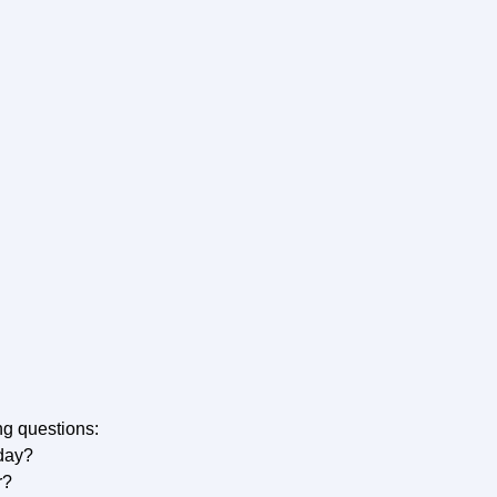
ng questions:
oday?
r?