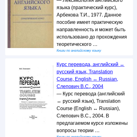
— Лексикология английского
языка (практический курс),
Арбекова Т.И., 1977. Данное
пособие имеет практическую
направленность и может быть
использовано до прохождения
теоретического …
Книги по английскому языку
Курс перевода, английский ↔
русский язык, Translation
Course, English ↔ Russian,
Слепович В.С., 2004
— Курс перевода (английский
↔ русский язык), Translation
Course (English ↔ Russian),
Слепович В.С., 2004. В
предлагаемом курсе изложены
вопросы теории …
Книги по английскому языку