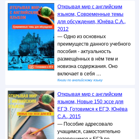
Открывая мир с английским
языком, Современные темы
для обсуждения, Юнёва С.А.,
2012
— Одно из основных
преимуществ данного учебного
пособия - актуальность
размещённых в нём тем и
новизна содержания. Оно
включает в себя …
Книги по английскому языку
Открывая мир с английским
языком, Новые 150 эссе для
ЕГЭ, Готовимся к ЕГЭ, Юнёва
С.А., 2015
— Пособие адресовало
учащимся, самостоятельно
готовящимся к ЕГЭ по