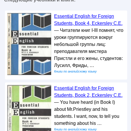
Essential English for Foreign
Students, Book 4, Eckersley C.E.
— Читатели книг I-III помнят, что
уроки группируются вокруг
небольшой группы лиц:
преподавателя мистера
Пристли и его жены, студентов:
Лусилл, Фриды, …
Книги по английскому языку
Essential English for Foreign
Students, Book 2, Eckersley C.E.
— You have heard (in Book I)
about Mr.Priestley and his
students. I want, now, to tell you
something about his …
Книги по английскому языку