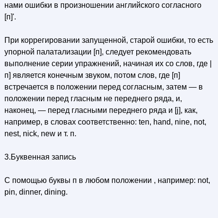
нами ошибки в произношении английского согласного
[п]'.
При коррегировании запущенной, старой ошибки, то есть
упорной палатализации [п], следует рекомендовать
выполнение серии упражнений, начиная их со слов, где |
п] является конечным звуком, потом слов, где [п]
встречается в положении перед согласным, затем — в
положении перед гласным не переднего ряда, и,
наконец, — перед гласными переднего ряда и [j], как,
например, в словах соответственно: ten, hand, nine, not,
nest, nick, new и т. п.
3.Буквенная запись
С помощью буквы п в любом положении , например: not,
pin, dinner, dining.