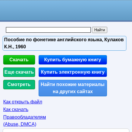
Пособие по фонетике английского языка, Кулаков
К.Н., 1960
Скачать
Купить бумажную книгу
Еще скачать
Купить электронную книгу
Смотреть
Найти похожие материалы
на других сайтах
Как открыть файл
Как скачать
Правообладателям
(Abuse, DMСA)