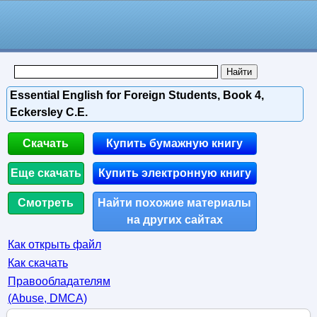
Essential English for Foreign Students, Book 4,
Eckersley C.E.
Скачать
Купить бумажную книгу
Еще скачать
Купить электронную книгу
Смотреть
Найти похожие материалы
на других сайтах
Как открыть файл
Как скачать
Правообладателям
(Abuse, DMСA)