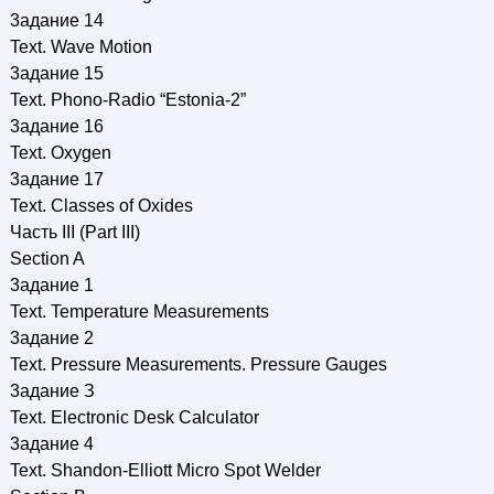
3аданиe 14
Text. Wave Motion
3аданиe 15
Text. Phono-Radio “Estonia-2”
3аданиe 16
Text. Oxygen
3аданиe 17
Text. Classes of Oxides
Часть III (Part III)
Section A
3аданиe 1
Text. Temperature Measurements
3аданиe 2
Text. Pressure Measurements. Pressure Gauges
3аданиe З
Text. Electronic Desk Calculator
3аданиe 4
Text. Shandon-Elliott Micro Spot Welder