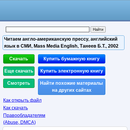
Читаем англо-американскую прессу, английский
язык в СМИ, Mass Media English, Танеев Б.Т., 2002
Скачать
Купить бумажную книгу
Еще скачать
Купить электронную книгу
Смотреть
Найти похожие материалы
на других сайтах
Как открыть файл
Как скачать
Правообладателям
(Abuse, DMСA)