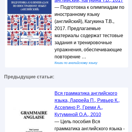
английский, Кагукина Т.В., 2017
— Подготовка к олимпиадам по
иностранному языку
(английский), Кагукина Т.В.,
2017. Предлагаемые
материалы содержат тестовые
задания и тренировочные
упражнения, обеспечивающие
повторение …
Книги по английскому языку
Предыдущие статьи:
Вся грамматика английского
языка, Ларрейа П., Ривьер К.,
Асселино Р., Греми А.,
Кутуминой О.А., 2010
— Цель пособия Вся
грамматика английского языка -