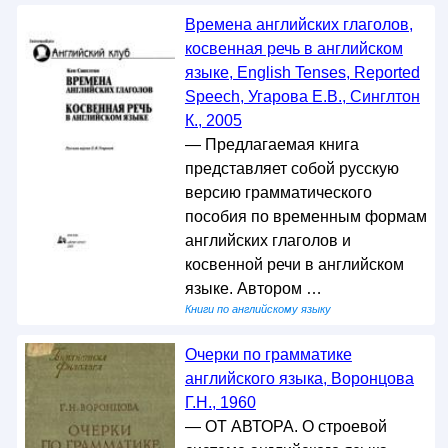
Времена английских глаголов,
косвенная речь в английском
языке, English Tenses, Reported
Speech, Угарова Е.В., Синглтон
К., 2005
— Предлагаемая книга
представляет собой русскую
версию грамматического
пособия по временным формам
английских глаголов и
косвенной речи в английском
языке. Автором …
Книги по английскому языку
Очерки по грамматике
английского языка, Воронцова
Г.Н., 1960
— ОТ АВТОРА. О строевой