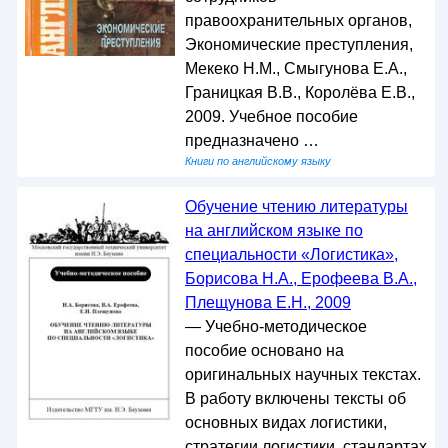
правоохранительных органов,
Экономические преступления,
Мекеко Н.М., Смыгунова Е.А.,
Границкая В.В., Королёва Е.В.,
2009. Учебное пособие
предназначено …
Книги по английскому языку
Обучение чтению литературы
на английском языке по
специальности «Логистика»,
Борисова Н.А., Ерофеева В.А.,
Плещунова Е.Н., 2009
— Учебно-методическое
пособие основано на
оригинальных научных текстах.
В работу включены тексты об
основных видах логистики,
стратегии логистики, стандартах