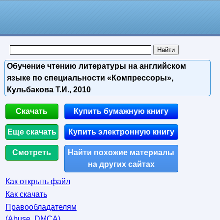
Обучение чтению литературы на английском
языке по специальности «Компрессоры»,
Кульбакова Т.И., 2010
Скачать
Купить бумажную книгу
Еще скачать
Купить электронную книгу
Смотреть
Найти похожие материалы
на других сайтах
Как открыть файл
Как скачать
Правообладателям
(Abuse, DMСA)