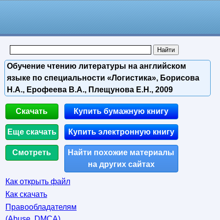
Обучение чтению литературы на английском
языке по специальности «Логистика», Борисова
Н.А., Ерофеева В.А., Плещунова Е.Н., 2009
Скачать
Купить бумажную книгу
Еще скачать
Купить электронную книгу
Смотреть
Найти похожие материалы
на других сайтах
Как открыть файл
Как скачать
Правообладателям
(Abuse, DMСA)