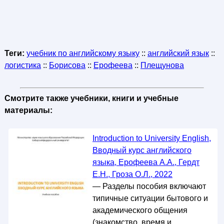
Теги:
учебник по английскому языку
::
английский язык
::
логистика
::
Борисова
::
Ерофеева
::
Плещунова
Смотрите также учебники, книги и учебные
материалы:
Introduction to University English,
Вводный курс английского
языка, Ерофеева А.А., Гердт
Е.Н., Гроза О.Л., 2022
— Разделы пособия включают
типичные ситуации бытового и
академического общения
(знакомство, время и