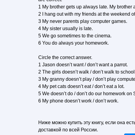
1 My brother gets up always late. My brother 
2 I hang out with my friends at the weekend of
3 My never parents play computer games.
4 My sister usually is late.
5 We go sometimes to the cinema.
6 You do always your homework.
Circle the correct answer.
1 Jason doesn’t want / don’t want a parrot.
2 The girls doesn’t walk / don’t walk to school
3 My granny doesn’t play / don’t play comput
4 My pet cats doesn’t eat / don’t eat a lot.
5 We doesn’t do / don’t do our homework on 
6 My phone doesn’t work / don’t work.
Ниже можно купить эту книгу, если она ест
доставкой по всей России.