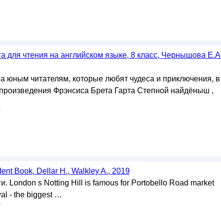
га для чтения на английском языке, 8 класс, Чернышова Е.А.
а юным читателям, которые любят чудеса и приключения, в
произведения Фрэнсиса Брета Гарта Степной найдёныш ,
у
nt Book, Dellar H., Walkley A., 2019
. London s Notting Hill is famous for Portobello Road market
val - the biggest …
у