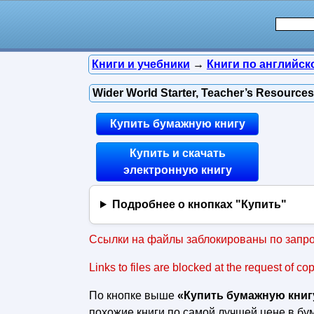
Книги и учебники
→
Книги по английск
Wider World Starter, Teacher’s Resources,
Купить бумажную книгу
Купить и скачать
электронную книгу
Подробнее о кнопках "Купить"
Ссылки на файлы заблокированы по запро
Links to files are blocked at the request of co
По кнопке выше
«Купить бумажную книг
похожие книги по самой лучшей цене в б