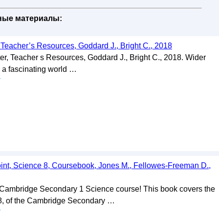
бные материалы:
 Teacher’s Resources, Goddard J., Bright C., 2018
er, Teacher s Resources, Goddard J., Bright C., 2018. Wider
o a fascinating world …
у
nt, Science 8, Coursebook, Jones M., Fellowes-Freeman D.,
Cambridge Secondary 1 Science course! This book covers the
8, of the Cambridge Secondary …
у