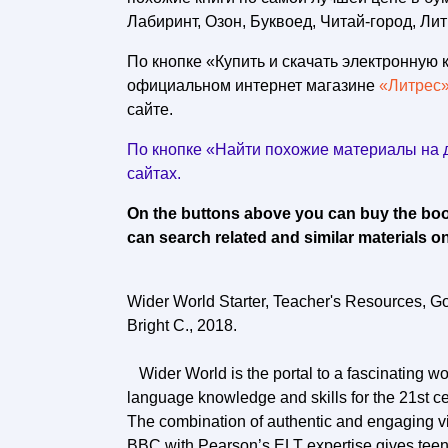
Лабиринт, Озон, Буквоед, Читай-город, Лит
По кнопке «Купить и скачать электронную к
официальном интернет магазине
«Литрес
сайте.
По кнопке «Найти похожие материалы на д
сайтах.
On the buttons above you can buy the book 
can search related and similar materials on
Wider World Starter, Teacher's Resources, Go
Bright C., 2018.
Wider World is the portal to a fascinating wo
language knowledge and skills for the 21st ce
The combination of authentic and engaging v
BBC with Pearson’s ELT expertise gives tee