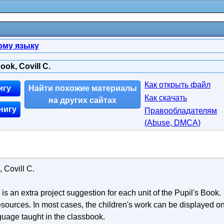
ому языку
ok, Covill C.
Как открыть файл
игу
Найти похожие материалы
Как скачать
на других сайтах
нигу
Правообладателям
(Abuse, DMСA)
 Covill C.
 an extra project suggestion for each unit of the Pupil's Book.
esources. In most cases, the children's work can be displayed o
nguage taught in the classbook.