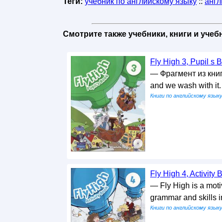
Теги:
учебник по английскому языку
::
англ
Смотрите также учебники, книги и уче
Fly High 3, Pupil s B
— Фрагмент из книги
and we wash with it
Книги по английскому язык
Fly High 4, Activity B
— Fly High is a motiv
grammar and skills 
Книги по английскому язык