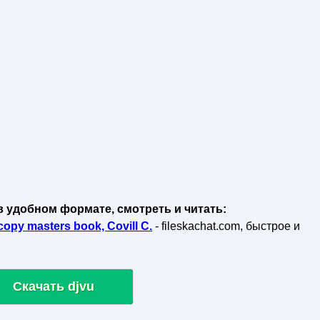
в удобном формате, смотреть и читать:
opy masters book, Covill C.
- fileskachat.com, быстрое и
Скачать djvu