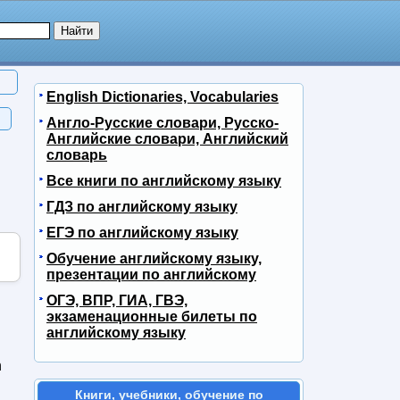
English Dictionaries, Vocabularies
Англо-Русские словари, Русско-
Английские словари, Английский
словарь
Все книги по английскому языку
ГДЗ по английскому языку
ЕГЭ по английскому языку
Обучение английскому языку,
презентации по английскому
ОГЭ, ВПР, ГИА, ГВЭ,
экзаменационные билеты по
английскому языку
n
Книги, учебники, обучение по