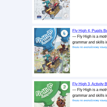
Fly High 4, Pupils Bo
— Fly High is a motiv
grammar and skills 
Книги по английскому язык
Fly High 3, Activity B
— Fly High is a motiv
grammar and skills 
Книги по английскому язык