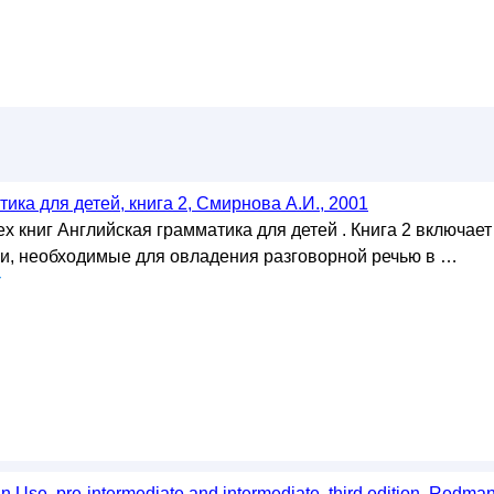
ика для детей, книга 2, Смирнова А.И., 2001
х книг Английская грамматика для детей . Книга 2 включает
и, необходимые для овладения разговорной речью в …
у
n Use, pre-intermediate and intermediate, third edition, Redma