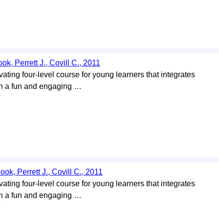
ok, Perrett J., Covill C., 2011
ating four-level course for young learners that integrates
in a fun and engaging …
у
ook, Perrett J., Covill C., 2011
ating four-level course for young learners that integrates
in a fun and engaging …
у