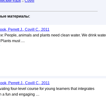
ийский язык
::
Covill
бные материалы:
ook, Perrett J., Covill C., 2011
: People, animals and plants need clean water. We drink wate
. Plants must …
у
ook, Perrett J., Covill C., 2011
ating four-level course for young learners that integrates
in a fun and engaging …
у