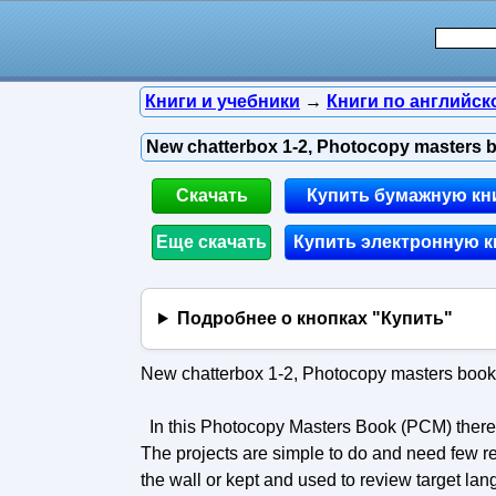
Книги и учебники
→
Книги по английск
New chatterbox 1-2, Photocopy masters bo
Скачать
Купить бумажную кн
Еще скачать
Купить электронную к
Подробнее о кнопках "Купить"
New chatterbox 1-2, Photocopy masters book,
In this Photocopy Masters Book (PCM) there is
The projects are simple to do and need few r
the wall or kept and used to review target la