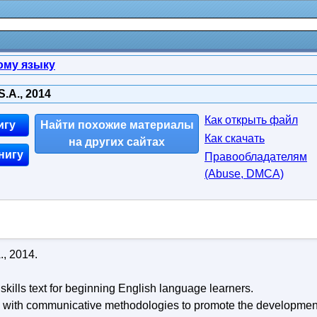
ому языку
S.A., 2014
Как открыть файл
игу
Найти похожие материалы
Как скачать
на других сайтах
нигу
Правообладателям
(Abuse, DMСA)
., 2014.
ills text for beginning English language learners.
d with communicative methodologies to promote the developmen