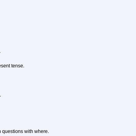
.
sent tense.
.
n questions with where.