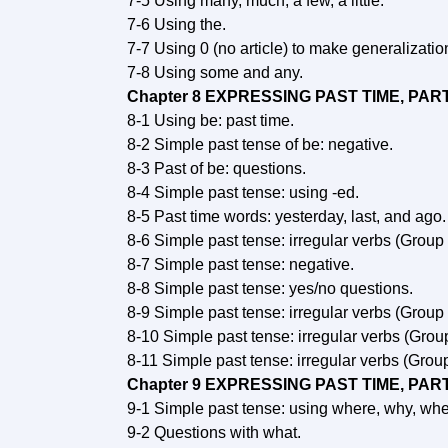
7-5 Using many, much, a few, a little.
7-6 Using the.
7-7 Using 0 (no article) to make generalizatio
7-8 Using some and any.
Chapter 8 EXPRESSING PAST TIME, PART
8-1 Using be: past time.
8-2 Simple past tense of be: negative.
8-3 Past of be: questions.
8-4 Simple past tense: using -ed.
8-5 Past time words: yesterday, last, and ago.
8-6 Simple past tense: irregular verbs (Group 
8-7 Simple past tense: negative.
8-8 Simple past tense: yes/no questions.
8-9 Simple past tense: irregular verbs (Group 
8-10 Simple past tense: irregular verbs (Group
8-11 Simple past tense: irregular verbs (Group
Chapter 9 EXPRESSING PAST TIME, PART
9-1 Simple past tense: using where, why, whe
9-2 Questions with what.