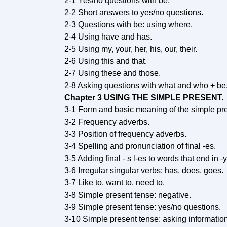
2-1 Yes/no questions with be.
2-2 Short answers to yes/no questions.
2-3 Questions with be: using where.
2-4 Using have and has.
2-5 Using my, your, her, his, our, their.
2-6 Using this and that.
2-7 Using these and those.
2-8 Asking questions with what and who + be
Chapter 3 USING THE SIMPLE PRESENT.
3-1 Form and basic meaning of the simple pre
3-2 Frequency adverbs.
3-3 Position of frequency adverbs.
3-4 Spelling and pronunciation of final -es.
3-5 Adding final - s l-es to words that end in -y
3-6 Irregular singular verbs: has, does, goes.
3-7 Like to, want to, need to.
3-8 Simple present tense: negative.
3-9 Simple present tense: yes/no questions.
3-10 Simple present tense: asking informatio