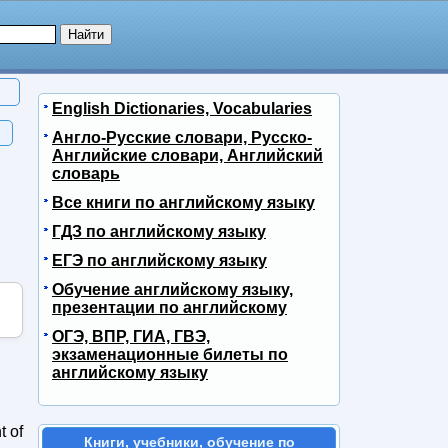
English Dictionaries, Vocabularies
Англо-Русские словари, Русско-
Английские словари, Английский
словарь
Все книги по английскому языку
ГДЗ по английскому языку
ЕГЭ по английскому языку
Обучение английскому языку,
презентации по английскому
ОГЭ, ВПР, ГИА, ГВЭ,
экзаменационные билеты по
английскому языку
t of
Книги, учебники, обучение по