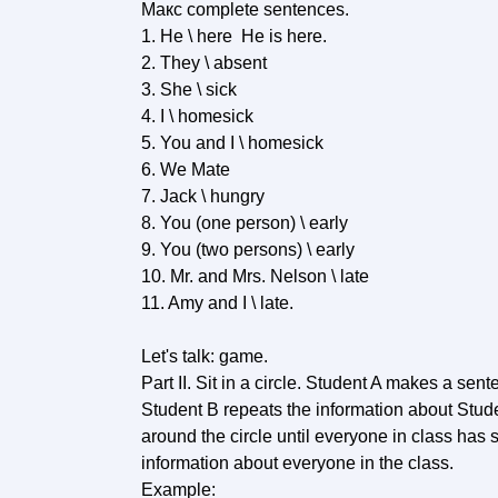
Макс complete sentences.
1. He \ here He is here.
2. They \ absent
3. She \ sick
4. I \ homesick
5. You and I \ homesick
6. We Mate
7. Jack \ hungry
8. You (one person) \ early
9. You (two persons) \ early
10. Mr. and Mrs. Nelson \ late
11. Amy and I \ late.
Let's talk: game.
Part II. Sit in a circle. Student A makes a sent
Student В repeats the information about Stu
around the circle until everyone in class has
information about everyone in the class.
Example: