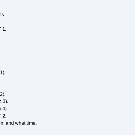
ns.
 1.
1).
2).
 3).
 4).
 2.
n, and what time.