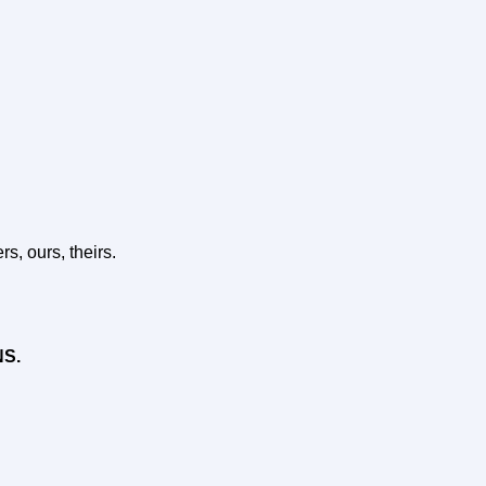
s, ours, theirs.
S.