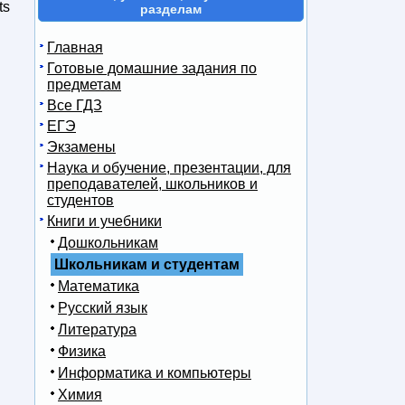
ts
разделам
Главная
Готовые домашние задания по
предметам
Все ГДЗ
ЕГЭ
Экзамены
Наука и обучение, презентации, для
преподавателей, школьников и
студентов
Книги и учебники
Дошкольникам
Школьникам и студентам
Математика
Русский язык
Литература
Физика
Информатика и компьютеры
Химия