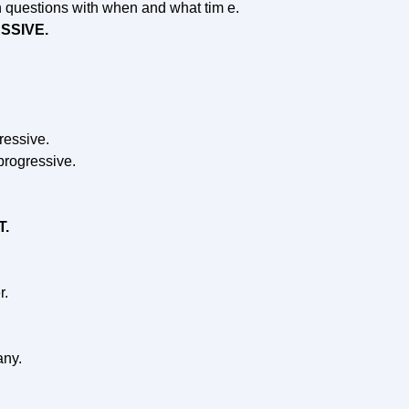
n questions with when and what tim e.
SSIVE.
ressive.
progressive.
T.
r.
any.