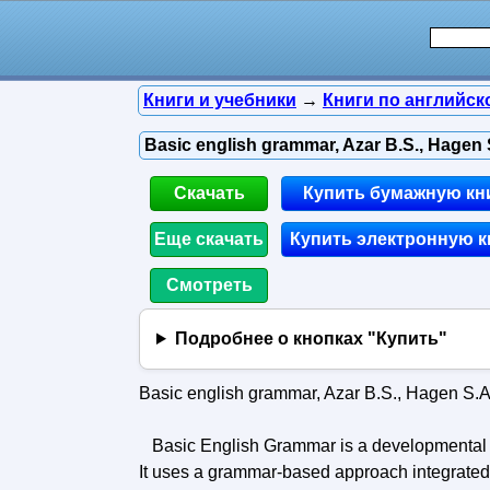
Книги и учебники
→
Книги по английск
Basic english grammar, Azar B.S., Hagen 
Скачать
Купить бумажную кн
Еще скачать
Купить электронную к
Смотреть
Подробнее о кнопках "Купить"
Basic english grammar, Azar B.S., Hagen S.A
Basic English Grammar is a developmental sk
It uses a grammar-based approach integrate