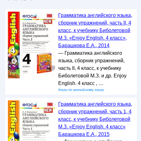
Грамматика английского языка,
сборник упражнений, часть II, 4
класс, к учебнику Биболетовой
М.З. «Enjoy English. 4 класс»,
Барашкова Е.А., 2014
— Грамматика английского
языка, сборник упражнений,
часть II, 4 класс, к учебнику
Биболетовой М.З. и др. Enjoy
English. 4 класс , …
Книги по английскому языку
Грамматика английского языка,
сборник упражнений, часть 1, 4
класс, к учебнику Биболетовой
М.З. «Enjoy English. 4 класс»
Барашкова Е.А., 2015