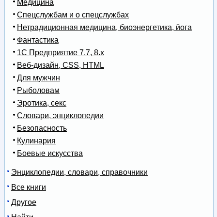
Медицина
Спецслужбам и о спецслужбах
Нетрадиционная медицина, биоэнергетика, йога
Фантастика
1С Предприятие 7.7, 8.x
Веб-дизайн, CSS, HTML
Для мужчин
Рыболовам
Эротика, секс
Словари, энциклопедии
Безопасность
Кулинария
Боевые искусства
Энциклопедии, словари, справочники
Все книги
Другое