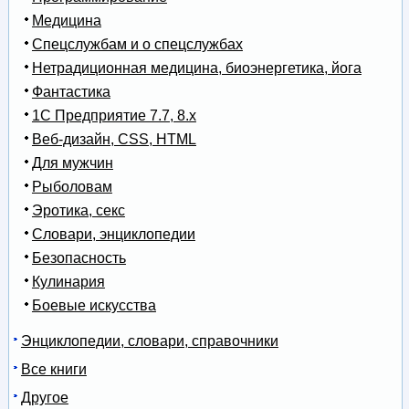
Медицина
Спецслужбам и о спецслужбах
Нетрадиционная медицина, биоэнергетика, йога
Фантастика
1С Предприятие 7.7, 8.x
Веб-дизайн, CSS, HTML
Для мужчин
Рыболовам
Эротика, секс
Словари, энциклопедии
Безопасность
Кулинария
Боевые искусства
Энциклопедии, словари, справочники
Все книги
Другое