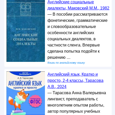
Английские социальные
диалекты, Маковский М.М., 1982
— В пособии рассматриваются
фонетические, грамматические
и словообразовательные
особенности английских
социальных диалектов, в
частности сленга. Впервые
сделана попытка подойти к
решению …
Книги по английскому языку
Английский язык, Кратко и
просто, 2-4 классы, Тарасова
А.В., 2024
— Тарасова Анна Валерьевна
лингвист, преподаватель с
многолетним опытом работы,
автор популярных учебных