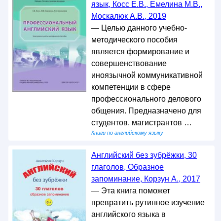
язык, Косс Е.В., Емелина М.В.,
Москалюк А.В., 2019
— Целью данного учебно-
методического пособия
является формирование и
совершенствование
иноязычной коммуникативной
компетенции в сфере
профессионального делового
общения. Предназначено для
студентов, магистрантов …
Книги по английскому языку
Английский без зубрёжки, 30
глаголов, Образное
запоминание, Корзун А., 2017
— Эта книга поможет
превратить рутинное изучение
английского языка в