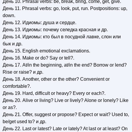
День 10. Phrasal verbs: be, break, bring, come, get, give.
День 11. Phrasal verbs: go, look, put, run. Postpositions: up,
down.
День 12. Идиомы: душа и сердце.
День 13. Идиомы: почему селедка красная и др.
День 14. Идиомы: кто был в посудной лавке, слон или
бык и др.
День 15. English emotional exclamations.
День 16. Make or do? Say or tell?.
День 17. At/in the beginning, at/in the end? Borrow or lend?
Rise or raise? и др.
День 18. Another, other or the other? Convenient or
comfortable?.
День 19. Hard, difficult or heavy? Every or each?.
День 20. Alive or living? Live or lively? Alone or lonely? Like
or as?.
День 21. Offer, suggest or propose? Expect or wait? Used to,
be/get used to? и др.
День 22. Last or latest? Late or lately? At last or at least? On