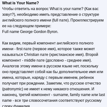
What is Your Name?
Чтобы ответить на вопрос What is your name? (Как вас
зовут?), необходимо иметь представление о структуре
английского полного имени (full пате). Проиллюстрируем
ее на следующем примере:
Full name George Gordon Byron.
Как видим, первый компонент английского полного
имени - first пате (первое имя), которое также может
называться Christian nате (христианское имя). Второй
компонент - middle nате (дословно - среднее имя).
Аналогов этому имени в русском языке нет, поскольку
оно представляет собой как бы дополнительное имя или
имена, которые, наряду с первым именем, ребенок
получает при рождении. Заметим, что русское отчество
(patronymic) не имеет к нему никакого отношения. И
наконец, третий компонент - surname, family name или last
name - все три словосочетания соответствуют русскому
слову фамилия.