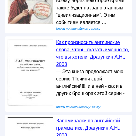
всему, через некоторое время
также будет названо этапным,
“цивилизационным”. Этим
событием является …
Книги по английскому языку
Как произносить английские
слова, чтобы сказать именно то,
что вы хотели, Драгункин А.Н.,
2003
— Эта книга продолжает мою
серию “Почини свой
английский!!!, и в ней - как и в
других брошюрах этой серии -
…
Книги по английскому языку
Запоминалки по английской
грамматике, Драгункин А.Н.,
2008