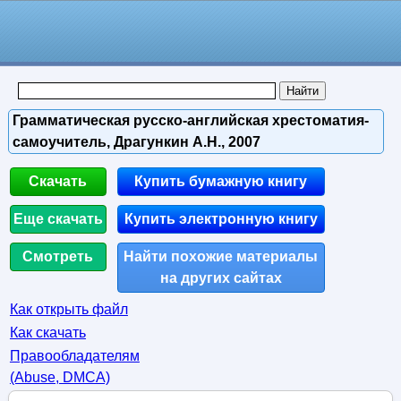
Грамматическая русско-английская хрестоматия-
самоучитель, Драгункин А.Н., 2007
Скачать
Купить бумажную книгу
Еще скачать
Купить электронную книгу
Смотреть
Найти похожие материалы
на других сайтах
Как открыть файл
Как скачать
Правообладателям
(Abuse, DMСA)