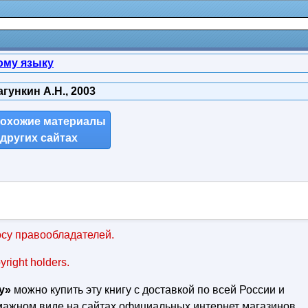
ому языку
гункин А.Н., 2003
похожие материалы
 других сайтах
су правообладателей.
pyright holders.
у»
можно купить эту книгу с доставкой по всей России и
умажном виде на сайтах официальных интернет магазинов