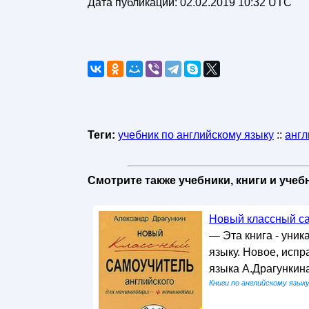
Дата публикации:
02.02.2019 10:32 UTC
Теги:
учебник по английскому языку
::
англ
Смотрите также учебники, книги и уче
Новый классный сам
— Эта книга - уни
языку. Новое, исп
языка А.Драгункина
Книги по английскому язык