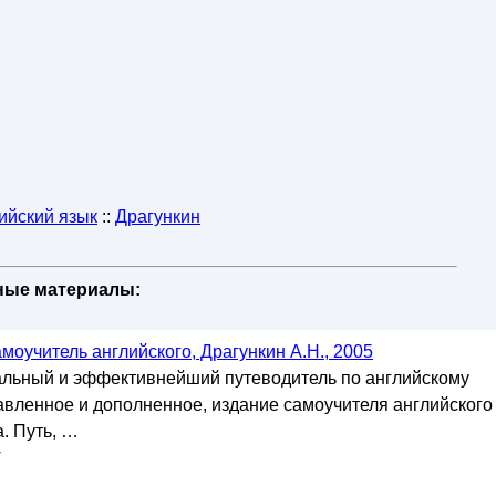
ийский язык
::
Драгункин
бные материалы:
оучитель английского, Драгункин А.Н., 2005
кальный и эффективнейший путеводитель по английскому
равленное и дополненное, издание самоучителя английского
. Путь, …
у