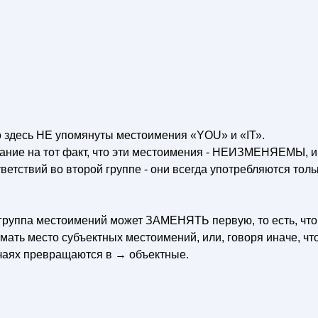
то здесь НЕ упомянуты местоимения «YOU» и «IТ».
мание на тот факт, что эти местоимения - НЕИЗМЕНЯЕМЫ, и
етствий во второй группе - они всегда употребляются толь
группа местоимений может ЗАМЕНЯТЬ первую, то есть, что
мать место субъектных местоимений, или, говоря иначе, чт
чаях превращаются в → объектные.