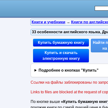
Книги и учебники
→
Книги по английск
33 особенности английского языка, Дра
Купить бумажную книгу
Найти 
на
Купить и скачать
электронную книгу
Подробнее о кнопках "Купить"
Ссылки на файлы заблокированы по запро
Links to files are blocked at the request of co
По кнопке выше
«Купить бумажную книг
похожие книги по самой лучшей цене в б