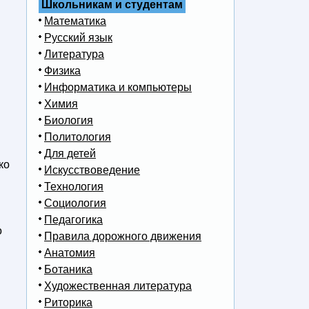
Школьникам и студентам
Математика
Русский язык
Литература
Физика
Информатика и компьютеры
Химия
Биология
Политология
Для детей
ко
Искусствоведение
Технология
Социология
Педагогика
о
Правила дорожного движения
Анатомия
Ботаника
Художественная литература
Риторика