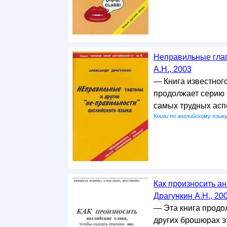
Неправильные глаг
А.Н., 2003
— Книга известног
продолжает серию П
самых трудных асп
Книги по английскому язык
Как произносить ан
Драгункин А.Н., 20
— Эта книга продол
других брошюрах э