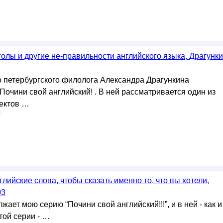
олы и другие не-правильности английского языка, Драгунк
о петербургского филолога Александра Драгункина
очини свой английский! . В ней рассматривается один из
ектов …
у
глийские слова, чтобы сказать именно то, что вы хотели,
03
жает мою серию “Почини свой английский!!!”, и в ней - как и
той серии - …