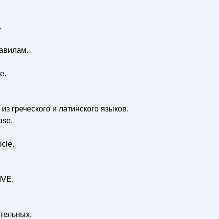
.
авилам.
е.
з греческого и латинского языков.
ase.
cle.
.
VE.
тельных.