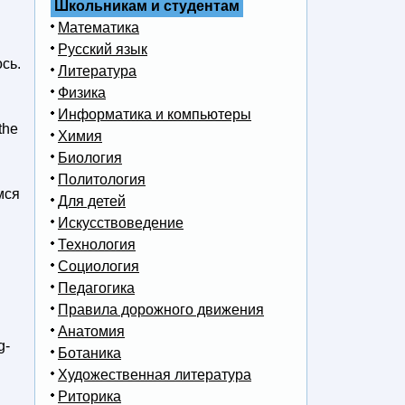
Школьникам и студентам
Математика
Русский язык
сь.
Литература
Физика
Информатика и компьютеры
the
Химия
Биология
Политология
мся
Для детей
Искусствоведение
Технология
Социология
Педагогика
Правила дорожного движения
Анатомия
g-
Ботаника
Художественная литература
Риторика