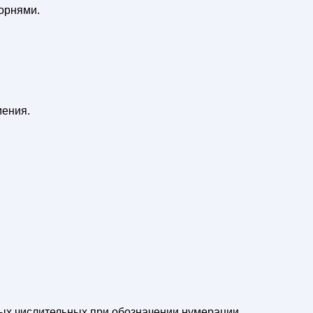
орнями.
мения.
.
ых числительных при обозначении нумерации.