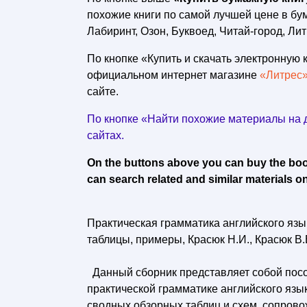
похожие книги по самой лучшей цене в б
Лабиринт, Озон, Буквоед, Читай-город, Лит
По кнопке «Купить и скачать электронную к
официальном интернет магазине
«Литрес
сайте.
По кнопке «Найти похожие материалы на д
сайтах.
On the buttons above you can buy the book 
can search related and similar materials on
Практическая грамматика английского язы
таблицы, примеры, Красюк Н.И., Красюк В.В
Данный сборник представляет собой пос
практической грамматике английского язы
сводных обзорных таблиц и схем, сопров