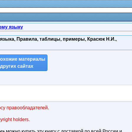
ому языку
языка, Правила, таблицы, примеры, Красюк Н.И.,
похожие материалы
 других сайтах
су правообладателей.
pyright holders.
у»
можно купить эту книгу с доставкой по всей России и