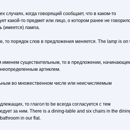
тех случаях, когда говорящий сообщает, что в каком-то
ет какой-то предмет или лицо, о котором ранее не говорило
ть (имеется) лампа.
, то порядок слов в предложения меняется. The lamp is on 
 именем существительным, то в предложении, начинающе
 с неопределенным артиклем.
ьным во множественном числе или неисчисляемым
лежащих, то глагол to be всегда согласуется с тем
 за ним. There is a dining-table and six chairs in the dinin
bathroom in our flat.