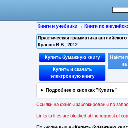
Книги и учебники
→
Книги по английск
Практическая грамматика английского 
Красюк В.В., 2012
Купить бумажную книгу
Найти 
на
Купить и скачать
электронную книгу
Подробнее о кнопках "Купить"
Ссылки на файлы заблокированы по запро
Links to files are blocked at the request of co
По кнопке выше
«Купить бумажную книг