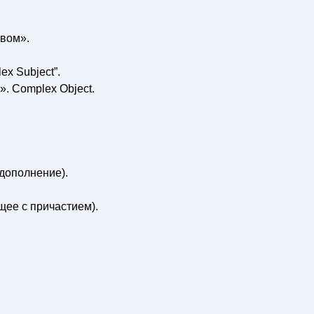
вом».
x Subject”.
. Complex Object.
дополнение).
ее с причастием).