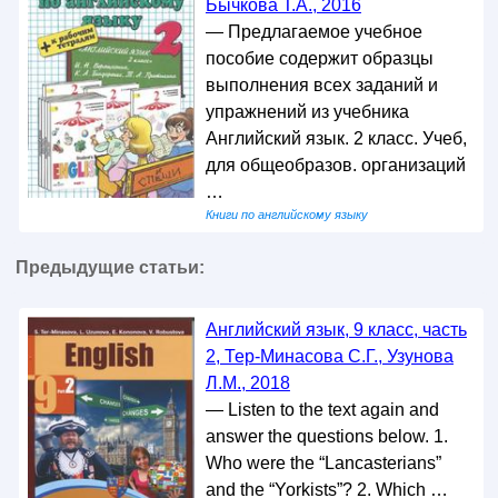
Бычкова Т.А., 2016
— Предлагаемое учебное
пособие содержит образцы
выполнения всех заданий и
упражнений из учебника
Английский язык. 2 класс. Учеб,
для общеобразов. организаций
…
Книги по английскому языку
Предыдущие статьи:
Английский язык, 9 класс, часть
2, Тер-Минасова С.Г., Узунова
Л.М., 2018
— Listen to the text again and
answer the questions below. 1.
Who were the “Lancasterians”
and the “Yorkists”? 2. Which …