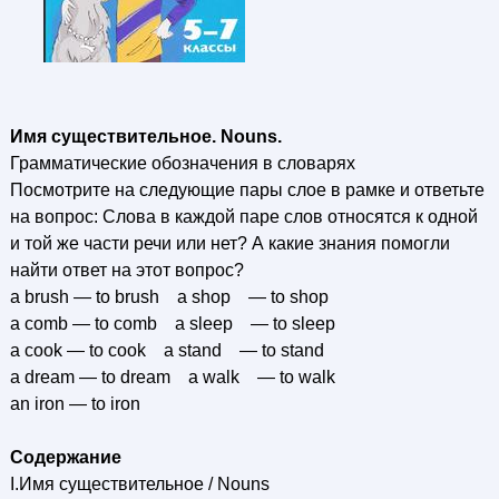
Имя существительное. Nouns.
Грамматические обозначения в словарях
Посмотрите на следующие пары слое в рамке и ответьте
на вопрос: Слова в каждой паре слов относятся к одной
и той же части речи или нет? А какие знания помогли
найти ответ на этот вопрос?
a brush — to brush a shop — to shop
a comb — to comb a sleep — to sleep
a cook — to cook a stand — to stand
a dream — to dream a walk — to walk
an iron — to iron
Содержание
I.Имя существительное / Nouns