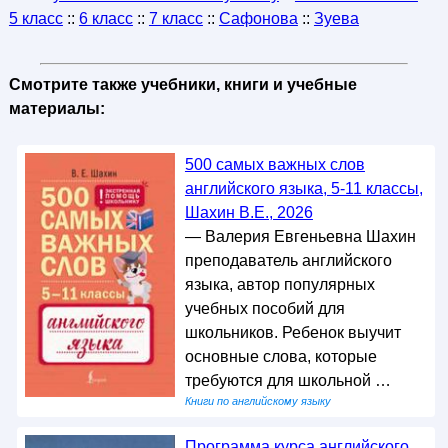
5 класс
::
6 класс
::
7 класс
::
Сафонова
::
Зуева
Смотрите также учебники, книги и учебные
материалы:
500 самых важных слов
английского языка, 5-11 классы,
Шахин В.Е., 2026
— Валерия Евгеньевна Шахин
преподаватель английского
языка, автор популярных
учебных пособий для
школьников. Ребенок выучит
основные слова, которые
требуются для школьной …
Книги по английскому языку
Программа курса английского