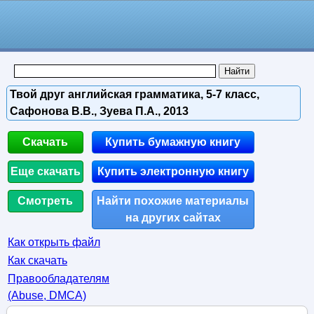
Твой друг английская грамматика, 5-7 класс,
Сафонова В.В., Зуева П.А., 2013
Скачать
Купить бумажную книгу
Еще скачать
Купить электронную книгу
Смотреть
Найти похожие материалы
на других сайтах
Как открыть файл
Как скачать
Правообладателям
(Abuse, DMСA)