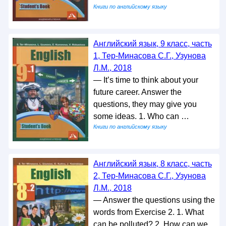
Книги по английскому языку
Английский язык, 9 класс, часть
1, Тер-Минасова С.Г., Узунова
Л.М., 2018
— It’s time to think about your
future career. Answer the
questions, they may give you
some ideas. 1. Who can …
Книги по английскому языку
Английский язык, 8 класс, часть
2, Тер-Минасова С.Г., Узунова
Л.М., 2018
— Answer the questions using the
words from Exercise 2. 1. What
can be polluted? 2. How can we