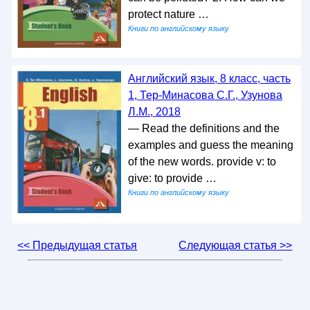
protect nature …
Книги по английскому языку
Английский язык, 8 класс, часть
1, Тер-Минасова С.Г., Узунова
Л.М., 2018
— Read the definitions and the
examples and guess the meaning
of the new words. provide v: to
give: to provide …
Книги по английскому языку
<< Предыдущая статья
Следующая статья >>