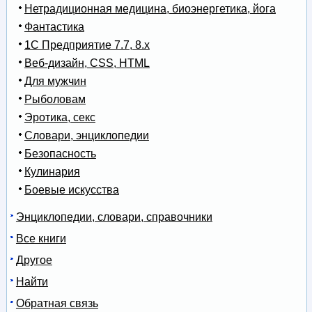
Нетрадиционная медицина, биоэнергетика, йога
Фантастика
1С Предприятие 7.7, 8.x
Веб-дизайн, CSS, HTML
Для мужчин
Рыболовам
Эротика, секс
Словари, энциклопедии
Безопасность
Кулинария
Боевые искусства
Энциклопедии, словари, справочники
Все книги
Другое
Найти
Обратная связь