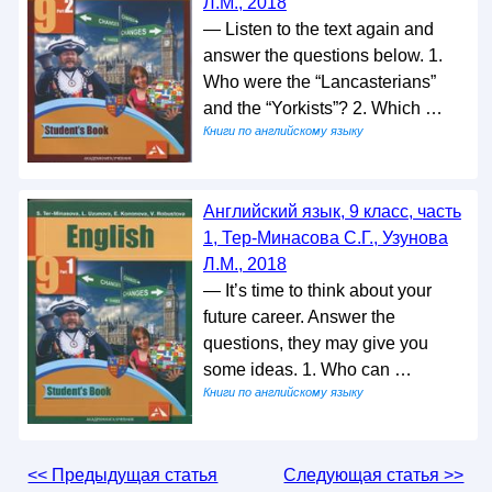
Л.М., 2018
— Listen to the text again and
answer the questions below. 1.
Who were the “Lancasterians”
and the “Yorkists”? 2. Which …
Книги по английскому языку
Английский язык, 9 класс, часть
1, Тер-Минасова С.Г., Узунова
Л.М., 2018
— It’s time to think about your
future career. Answer the
questions, they may give you
some ideas. 1. Who can …
Книги по английскому языку
<< Предыдущая статья
Следующая статья >>