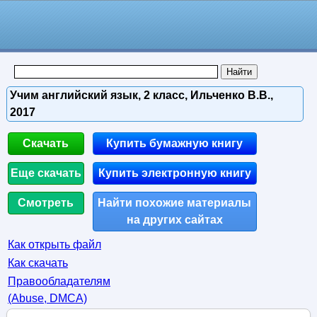
Учим английский язык, 2 класс, Ильченко В.В.,
2017
Скачать
Купить бумажную книгу
Еще скачать
Купить электронную книгу
Смотреть
Найти похожие материалы
на других сайтах
Как открыть файл
Как скачать
Правообладателям
(Abuse, DMСA)