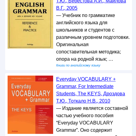
Т.Ю., Берестова А.И., Маилова
В.Г., 2005
— Учебник по грамматике
английского языка для
школьников и студентов с
различным уровнем подготовки.
Оригинальная
сопоставительная методика;
опора на родной язык; …
Книги по английскому языку
Everyday VOCABULARY +
Grammar, For Intermediate
Students, The KEYS, Дроздова
Т.Ю., Тоткало Н.В., 2010
— Издание является составной
частью учебного пособия
“Everyday VOCABULARY
Grammar”. Оно содержит