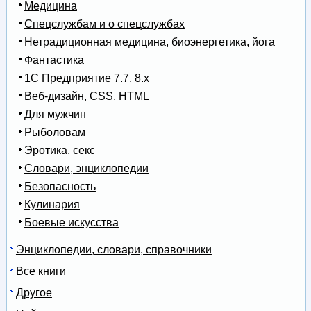
Медицина
Спецслужбам и о спецслужбах
Нетрадиционная медицина, биоэнергетика, йога
Фантастика
1С Предприятие 7.7, 8.x
Веб-дизайн, CSS, HTML
Для мужчин
Рыболовам
Эротика, секс
Словари, энциклопедии
Безопасность
Кулинария
Боевые искусства
Энциклопедии, словари, справочники
Все книги
Другое