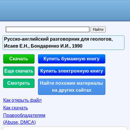
Русско-английский разговорник для геологов,
Исаев Е.Н., Бондаренко И.И., 1990
Скачать
Купить бумажную книгу
Еще скачать
Купить электронную книгу
Смотреть
Найти похожие материалы
на других сайтах
Как открыть файл
Как скачать
Правообладателям
(Abuse, DMСA)