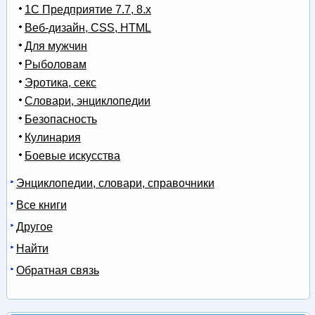
1С Предприятие 7.7, 8.x
Веб-дизайн, CSS, HTML
Для мужчин
Рыболовам
Эротика, секс
Словари, энциклопедии
Безопасность
Кулинария
Боевые искусства
Энциклопедии, словари, справочники
Все книги
Другое
Найти
Обратная связь