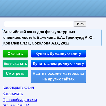
Английский язык для физкультурных
специальностей, Баженова Е.А., Гренлунд А.Ю.,
Ковалева Л.Я., Соколова А.В., 2012
Скачать
Купить бумажную книгу
Еще скачать
Купить электронную книгу
Смотреть
Найти похожие материалы
на других сайтах
Как открыть файл
Как скачать
Правообладателям
(Abuse, DMСA)