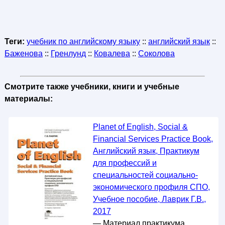
Теги:
учебник по английскому языку
::
английский язык
::
Баженова
::
Гренлунд
::
Ковалева
::
Соколова
Смотрите также учебники, книги и учебные
материалы:
Planet of English, Social &
Financial Services Practice Book,
Английский язык, Практикум
для профессий и
специальностей социально-
экономического профиля СПО,
Учебное пособие, Лаврик Г.В.,
2017
— Материал практикума