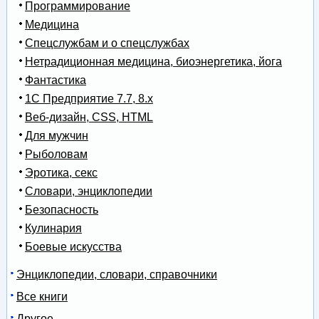
Программирование
Медицина
Спецслужбам и о спецслужбах
Нетрадиционная медицина, биоэнергетика, йога
Фантастика
1С Предприятие 7.7, 8.x
Веб-дизайн, CSS, HTML
Для мужчин
Рыболовам
Эротика, секс
Словари, энциклопедии
Безопасность
Кулинария
Боевые искусства
Энциклопедии, словари, справочники
Все книги
Другое