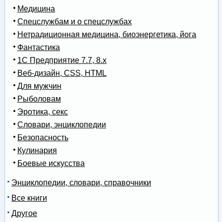
Медицина
Спецслужбам и о спецслужбах
Нетрадиционная медицина, биоэнергетика, йога
Фантастика
1С Предприятие 7.7, 8.x
Веб-дизайн, CSS, HTML
Для мужчин
Рыболовам
Эротика, секс
Словари, энциклопедии
Безопасность
Кулинария
Боевые искусства
Энциклопедии, словари, справочники
Все книги
Другое