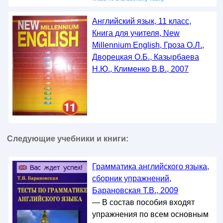
Английский язык, 11 класс,
Книга для учителя, New
Millennium English, Гроза О.Л.,
Дворецкая О.Б., Казырбаева
Н.Ю., Клименко В.В., 2007
Следующие учебники и книги:
Грамматика английского языка,
сборник упражнений,
Барановская Т.В., 2009
— В состав пособия входят
упражнения по всем основным