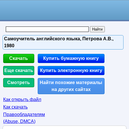
Самоучитель английского языка, Петрова А.В.,
1980
Скачать
Купить бумажную книгу
Еще скачать
Купить электронную книгу
Смотреть
Найти похожие материалы
на других сайтах
Как открыть файл
Как скачать
Правообладателям
(Abuse, DMСA)