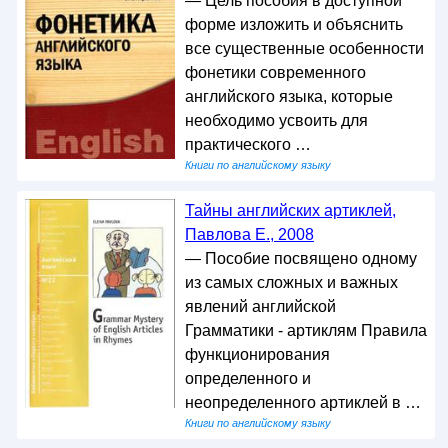
— Цель пособия в доступной
форме изложить и объяснить
все существенные особенности
фонетики современного
английского языка, которые
необходимо усвоить для
практического …
Книги по английскому языку
Тайны английских артиклей,
Павлова Е., 2008
— Пособие посвящено одному
из самых сложных и важных
явлений английской
Грамматики - артиклям Правила
функционирования
определенного и
неопределенного артиклей в …
Книги по английскому языку