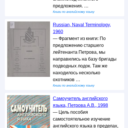
предложения. …
Книги по английскому языку
Russian, Naval Terminology,
1960
— Фрагмент из книги: По
предложению старшего
лейтенанта Петрова, мы
направились на базу бригады
подводных лодок. Там же
находилось несколько
охотников …
Книги по английскому языку
Самоучитель английского
языка, Петрова А.В., 1998
— Цель пособия
самостоятельное изучение
английского языка в пределах,