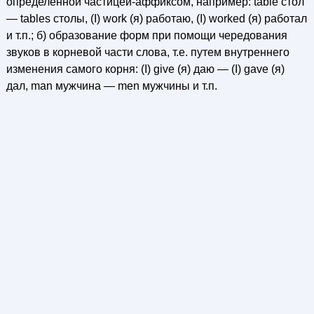
определенной частицей-аффиксом, например: table стол
— tables столы, (I) work (я) работаю, (I) worked (я) работал
и т.п.; б) образование форм при помощи чередования
звуков в корневой части слова, т.е. путем внутреннего
изменения самого корня: (I) give (я) даю — (I) gave (я)
дал, man мужчина — men мужчины и т.п.