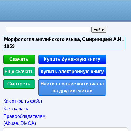
Морфология английского языка, Смирницкий А.И.,
1959
Скачать
Купить бумажную книгу
Еще скачать
Купить электронную книгу
Смотреть
Найти похожие материалы
на других сайтах
Как открыть файл
Как скачать
Правообладателям
(Abuse, DMСA)