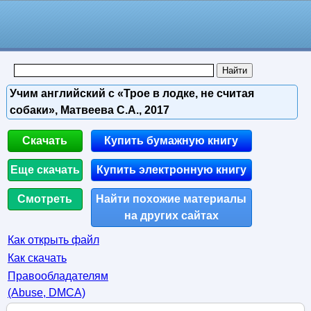
Учим английский с «Трое в лодке, не считая
собаки», Матвеева С.А., 2017
Скачать
Купить бумажную книгу
Еще скачать
Купить электронную книгу
Смотреть
Найти похожие материалы
на других сайтах
Как открыть файл
Как скачать
Правообладателям
(Abuse, DMСA)